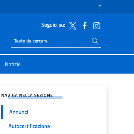
IT
Seguici su:
Cerca nel sito
Ricerca sito live
Notizie
vidi sui Social Network
NAVIGA NELLA SEZIONE
Annunci
Autocertificazione