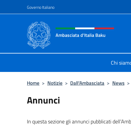
Salta al contenuto
Governo Italiano
Intestazione sito, social 
Ambasciata d'Italia Baku
Sito Ufficiale Ambasciata d'Italia a
Chi siam
Home
>
Notizie
>
Dall’Ambasciata
>
News
>
Annunci
In questa sezione gli annunci pubblicati dell’Am