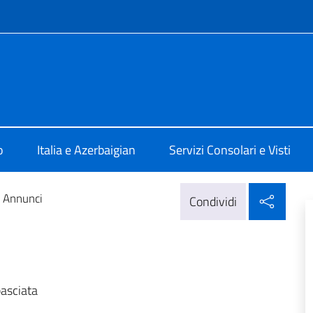
e menù
 Baku
o
Italia e Azerbaigian
Servizi Consolari e Visti
Condi
Annunci
Condividi
basciata