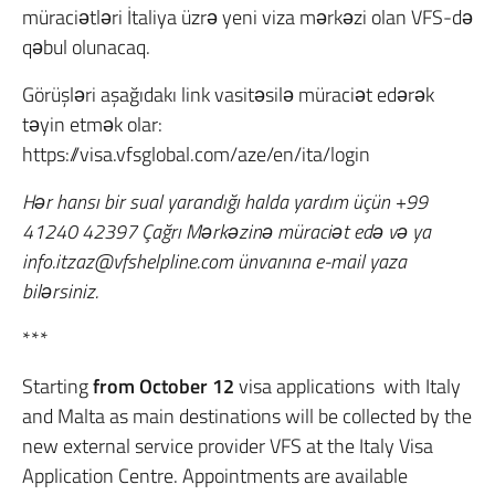
müraciətləri İtaliya üzrə yeni viza mərkəzi olan VFS-də
qəbul olunacaq.
Görüşləri aşağıdakı link vasitəsilə müraciət edərək
təyin etmək olar:
https://visa.vfsglobal.com/aze/en/ita/login
Hər hansı bir sual yarandığı halda yardım üçün +99
41240 42397 Çağrı Mərkəzinə müraciət edə və ya
info.itzaz@vfshelpline.com
ünvanına e-mail yaza
bilərsiniz.
***
Starting
from October 12
visa applications with Italy
and Malta as main destinations will be collected by the
new external service provider VFS at the Italy Visa
Application Centre. Appointments are available