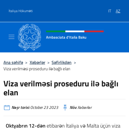
Məzmuna keçin
IT
AZ
İtaliya Hökuməti
Header, social and menu of site
Ambasciata d'Italia Baku
Sito Ufficiale Ambasciata d'Italia a Baku
Ana səhifə
>
Xəbərlər
>
Səfirlikdən
>
Viza verilməsi proseduru ilə bağlı elan
Viza verilməsi proseduru ilə bağlı
elan
Nəşr tarixi:
October 23 2023
Növ:
Xəbərlər
Oktyabrın 12-dən
etibarən İtaliya və Malta üçün viza