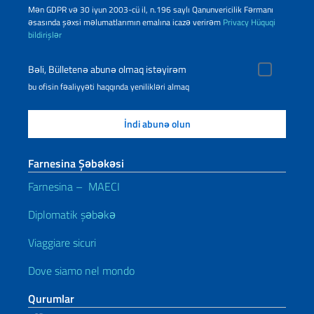
Mən GDPR və 30 iyun 2003-cü il, n.196 saylı Qanunvericilik Fərmanı
əsasında şəxsi məlumatlarımın emalına icazə verirəm
Privacy
Hüquqi
bildirişlər
Bəli, Bülletenə abunə olmaq istəyirəm
bu ofisin fəaliyyəti haqqında yenilikləri almaq
Farnesina Şəbəkəsi
Farnesina – MAECI
Diplomatik şəbəkə
Viaggiare sicuri
Dove siamo nel mondo
Qurumlar