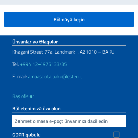
Bölməyə keçin
Footer section
Ünvanlar və Əlaqələr
Khagani Street 77a, Landmark I, AZ1010 – BAKU
Tel:
+994 12-4975133/35
E-mail:
ambasciata.baku@esteri.it
Baş ofislər
Bülletenimizə üzv olun
E-poçtunuzu daxil edin
GDPR qəbulu