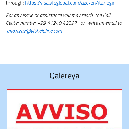
through:
https://visa.vfsglobal.com/aze/en/ita/login
For any issue or assistance you may reach the
Call
Center number
+99 41240 42397 or write an email to
info.itzaz@vfshelpline.com
Qalereya