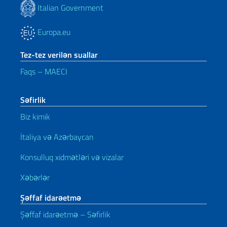
Italian Government
Europa.eu
Tez-tez verilən suallar
Faqs – MAECI
Səfirlik
Biz kimik
İtaliya və Azərbaycan
Konsulluq xidmətləri və vizalar
Xəbərlər
Şəffaf idarəetmə
Şəffaf idarəetmə – Səfirlik