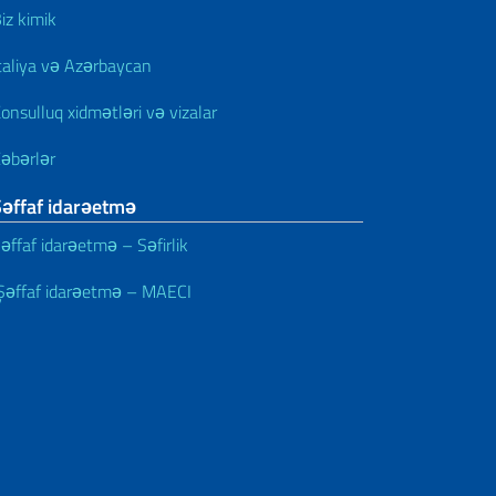
iz kimik
taliya və Azərbaycan
onsulluq xidmətləri və vizalar
əbərlər
Şəffaf idarəetmə
əffaf idarəetmə – Səfirlik
əffaf idarəetmə – MAECI