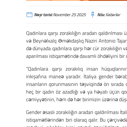
Nəşr tarixi:
November 25 2025
Növ:
Xəbərlər
Qadınlara qarşı zorakılığın aradan qaldırılması 
və Beynəlxalq Əməkdaşlıq Naziri Antonio Tajan
də dünyada qadınlara qarşı hər cür zorakılığın v
aparılması istiqamətində davamlı öhdəliyini bir 
“Qadınlara qarşı zorakılıq insan hüquqları
inkişafına maneə yaradır. İtaliya gender bərab
insanların qorunmasının təşviqində ön sırada o
heç bir qadın öz azadlığı və ya həyatı üçün 
cəmiyyətinin, həm də hər birimizin üzərinə düşən
Gender əsaslı zorakılığın aradan qaldırılması İta
istiqamətlərindən biri olaraq qalır. Bu çərçivəd