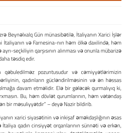
üzrə Beynəlxalq Gün münasibətilə, İtaliyanın Xarici İşlər
i İtaliyanın və Farnesina-nın həm ölkə daxilində, həm
ə ayrı-seçkiliyin qarşısının alınması və onunla mübarizə
daha təsdiq edir.
nın qəbuledilməz pozuntusudur və cəmiyyətlərimizin
ərliyinin, qadınların gücləndirilməsinin və ən həssas
lmağa davam etməlidir. Elə bir gələcək qurmalıyıq ki,
qorxmasın. Bu, həm dövlət qurumlarının, həm vətəndaş
 bir məsuliyyətdir” – deyə Nazir bildirib.
liyanın xarici siyasətinin və inkişaf əməkdaşlığının əsas
ə İtaliya qadın cinsiyyət orqanlarının sünnəti və erkən,