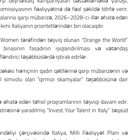
arşı beynəlxalq kampaniyaları dəstəkləməklə yanaşı,
issiyasının fəaliyyətinə də fəal şəkildə töhfə verir.
rmalarına qarşı mübarizə, 2026–2028-ci illər əhatə edən
i İtaliyanın prioritetlərindən biri olacaqdır.
UN Women tərəfindən təşviq olunan “Orange the World”
 binasının fasadının işıqlandırılması və vətəndaş
ndirici təşəbbüslərdə iştirak edirlər.
əbəkəsi həmçinin qadın qətllərinə qarşı mübarizənin və
al simvolu olan “qırmızı skamyalar” təşəbbüsünə dair
 əhatə edən təhsil proqramlarının təşviqi davam edir.
irəsinə yaradılmış “Invest Your Talent in Italy” təqaüd
ündəliyi çərçivəsində İtaliya, Milli Fəaliyyət Planı və