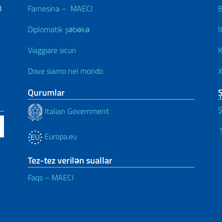
U
Farnesina – MAECI
B
Diplomatik şəbəkə
İ
Viaggiare sicuri
K
Dove siamo nel mondo
X
Qurumlar
Ş
Italian Government
Ş
Europa.eu
Tez-tez verilən suallar
Faqs – MAECI