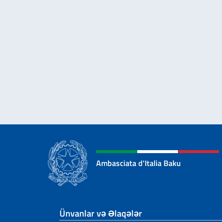
Ambasciata d'Italia Baku
Footer section
Ünvanlar və Əlaqələr