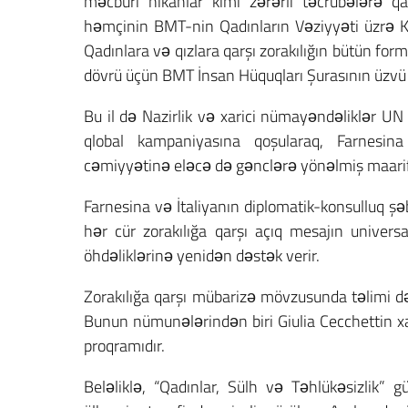
məcburi nikahlar kimi zərərli təcrübələrə q
həmçinin BMT-nin Qadınların Vəziyyəti üzrə Kom
Qadınlara və qızlara qarşı zorakılığın bütün fo
dövrü üçün BMT İnsan Hüquqları Şurasının üzvü kim
Bu il də Nazirlik və xarici nümayəndəliklər 
qlobal kampaniyasına qoşularaq, Farnesina
cəmiyyətinə eləcə də gənclərə yönəlmiş maariflə
Farnesina və İtaliyanın diplomatik-konsulluq ş
hər cür zorakılığa qarşı açıq mesajın univers
öhdəliklərinə yenidən dəstək verir.
Zorakılığa qarşı mübarizə mövzusunda təlimi də
Bunun nümunələrindən biri Giulia Cecchettin xat
proqramıdır.
Beləliklə, “Qadınlar, Sülh və Təhlükəsizlik” g