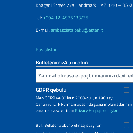
Khagani Street 77a, Landmark I, AZ1010 – BAK
Tel:
+994 12-4975133/35
E-mail:
ambasciata.baku@esteri.it
Baş ofislər
Bülletenimizə üzv olun
E-poçtunuzu daxil edin
GDPR qəbulu
Mən GDPR və 30 iyun 2003-cü il, n.196 saylı
Qanunvericilik Fərmanı əsasında şəxsi məlumatlarımın
emalına icazə verirəm
Privacy
Hüquqi bildirişlər
Bəli, Bülletenə abunə olmaq istəyirəm