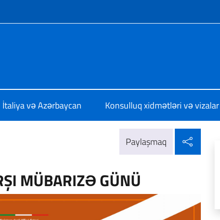
f site
 Baku
İtaliya və Azərbaycan
Konsulluq xidmətləri və vizalar
Sosia
Paylaşmaq
RŞI MÜBARIZƏ GÜNÜ