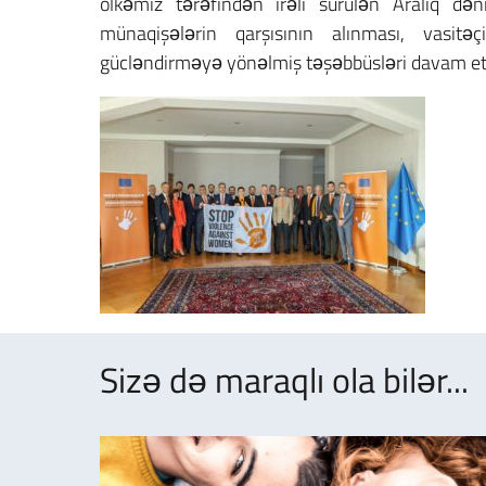
ölkəmiz tərəfindən irəli sürülən Aralıq dəni
münaqişələrin qarşısının alınması, vasitəç
gücləndirməyə yönəlmiş təşəbbüsləri davam etd
Sizə də maraqlı ola bilər...