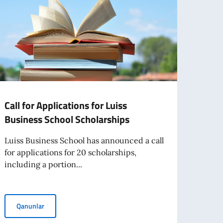
Call for Applications for Luiss
İTAL
Business School Scholarships
İLƏ 
TƏQ
Luiss Business School has announced a call
İTA
for applications for 20 scholarships,
TƏD
including a portion...
SPON
ELA
Call for Applications for Luiss Business School Scholarships
Qanunlar
İtaliy
tərəf