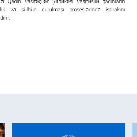
zi Qadın Vasitəçilər Şəbəkəsi vasitəsilə qadınların
ilik və sülhün qurulması proseslərində iştirakını
irir.