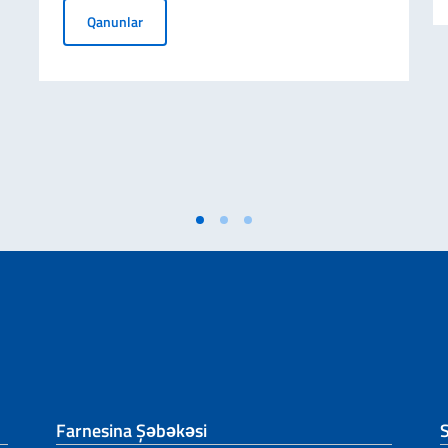
Call for Applications for the “Invest Your Talent i
Qanunlar
Farnesina Şəbəkəsi
S