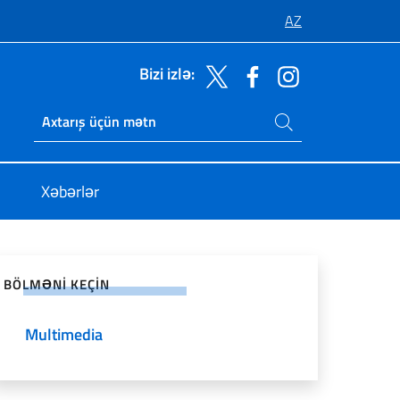
AZ
Bizi izlə:
Saytda axtarış
Ricerca sito live
Xəbərlər
l şəbəkələrdə paylaşın
BÖLMƏNI KEÇIN
Multimedia