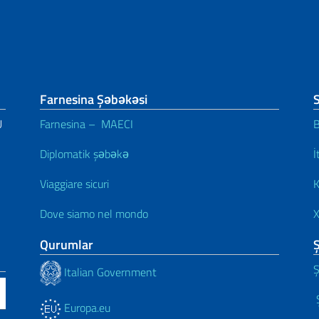
Farnesina Şəbəkəsi
S
U
Farnesina – MAECI
B
Diplomatik şəbəkə
İ
Viaggiare sicuri
K
Dove siamo nel mondo
X
Qurumlar
Ş
Italian Government
Ş
Europa.eu