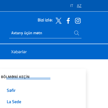
IT
AZ
Bizi izlə:
Saytda axtarış
Ricerca sito live
Xəbərlər
l şəbəkələrdə paylaşın
BÖLMƏNI KEÇIN
Səfir
La Sede