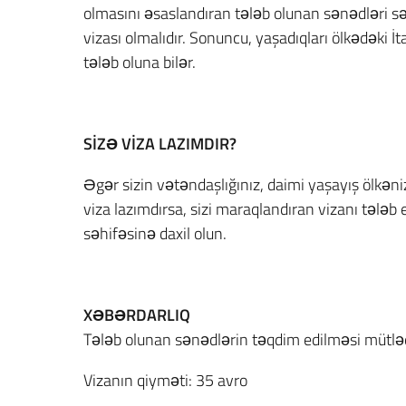
olmasını əsaslandıran tələb olunan sənədləri sə
vizası olmalıdır. Sonuncu, yaşadıqları ölkədəki 
tələb oluna bilər.
SİZƏ VİZA LAZIMDIR?
Əgər sizin vətəndaşlığınız, daimi yaşayış ölkəni
viza lazımdırsa, sizi maraqlandıran vizanı tələb 
səhifəsinə daxil olun.
XƏBƏRDARLIQ
Tələb olunan sənədlərin təqdim edilməsi mütlə
Vizanın qiyməti: 35 avro