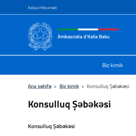
Məzmuna keçin
İtaliya Hökuməti
Header, social and menu o
Ambasciata d'Italia Baku
Sito Ufficiale Ambasciata d'Italia a
Biz kimik
Ana səhifə
>
Biz kimik
>
Konsulluq Şəbəkəsi
Konsulluq Şəbəkəsi
Konsulluq Şəbəkəsi