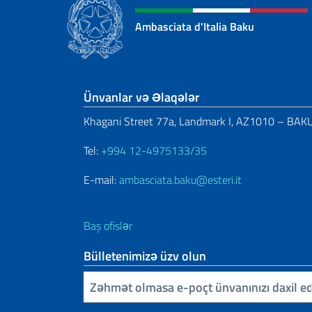
Ambasciata d'Italia Baku
Footer section
Ünvanlar və Əlaqələr
Khagani Street 77a, Landmark I, AZ1010 – BAK
Tel:
+994 12-4975133/35
E-mail:
ambasciata.baku@esteri.it
Baş ofislər
Bülletenimizə üzv olun
E-poçtunuzu daxil edin