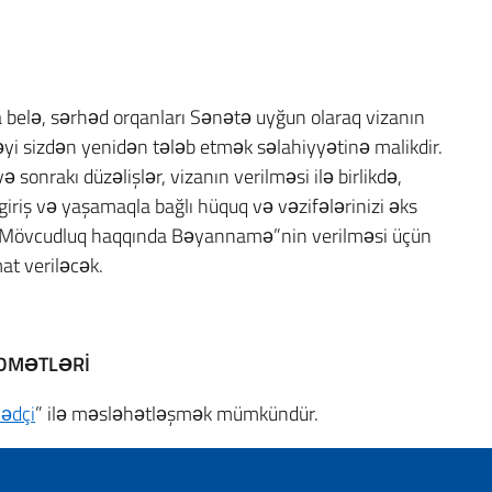
sa belə, sərhəd orqanları Sənətə uyğun olaraq vizanın
yi sizdən yenidən tələb etmək səlahiyyətinə malikdir.
 sonrakı düzəlişlər, vizanın verilməsi ilə birlikdə,
 giriş və yaşamaqla bağlı hüquq və vəzifələrinizi əks
ya “Mövcudluq haqqında Bəyannamə”nin verilməsi üçün
at veriləcək.
İDMƏTLƏRİ
lədçi
” ilə məsləhətləşmək mümkündür.