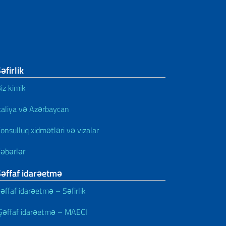
əfirlik
iz kimik
taliya və Azərbaycan
onsulluq xidmətləri və vizalar
əbərlər
Şəffaf idarəetmə
əffaf idarəetmə – Səfirlik
əffaf idarəetmə – MAECI