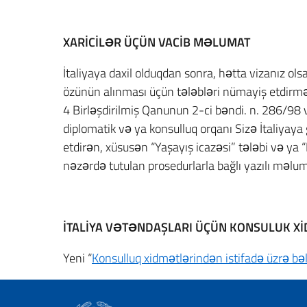
XARİCİLƏR ÜÇÜN VACİB MƏLUMAT
İtaliyaya daxil olduqdan sonra, hətta vizanız ol
özünün alınması üçün tələbləri nümayiş etdirmə
4 Birləşdirilmiş Qanunun 2-ci bəndi. n. 286/98 və
diplomatik və ya konsulluq orqanı Sizə İtaliyaya
etdirən, xüsusən “Yaşayış icazəsi” tələbi və 
nəzərdə tutulan prosedurlarla bağlı yazılı məlum
İTALİYA VƏTƏNDAŞLARI ÜÇÜN KONSULUK X
Yeni “
Konsulluq xidmətlərindən istifadə üzrə bə