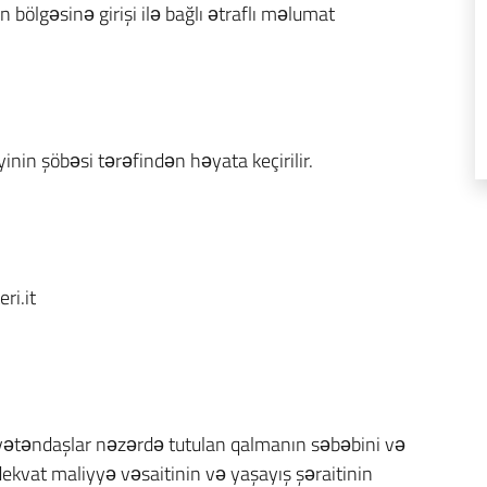
 bölgəsinə girişi ilə bağlı ətraflı məlumat
yinin şöbəsi tərəfindən həyata keçirilir.
ri.it
 vətəndaşlar nəzərdə tutulan qalmanın səbəbini və
ekvat maliyyə vəsaitinin və yaşayış şəraitinin