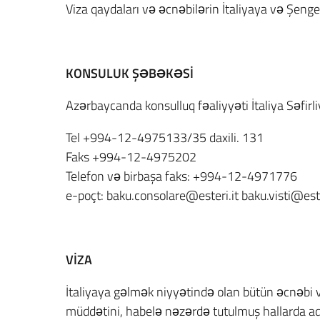
Viza qaydaları və əcnəbilərin İtaliyaya və Şengen
KONSULUK ŞƏBƏKƏSİ
Azərbaycanda konsulluq fəaliyyəti İtaliya Səfirli
Tel +994-12-4975133/35 daxili. 131
Faks +994-12-4975202
Telefon və birbaşa faks: +994-12-4971776
e-poçt: baku.consolare@esteri.it baku.visti@este
VİZA
İtaliyaya gəlmək niyyətində olan bütün əcnəbi
müddətini, habelə nəzərdə tutulmuş hallarda ad