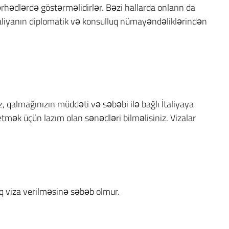
rhədlərdə göstərməlidirlər. Bəzi hallarda onların da
İtaliyanın diplomatik və konsulluq nümayəndəliklərindən
z, qalmağınızın müddəti və səbəbi ilə bağlı İtaliyaya
etmək üçün lazım olan sənədləri bilməlisiniz. Vizalar
q viza verilməsinə səbəb olmur.