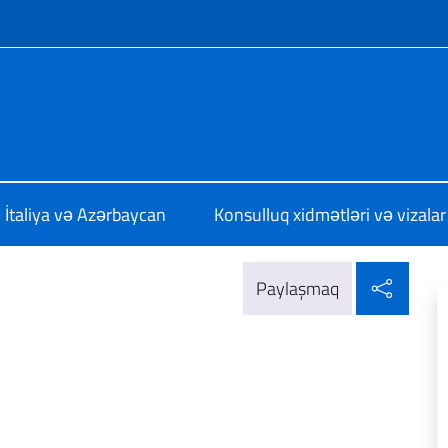
f site
 Baku
İtaliya və Azərbaycan
Konsulluq xidmətləri və vizalar
Sosia
Paylaşmaq