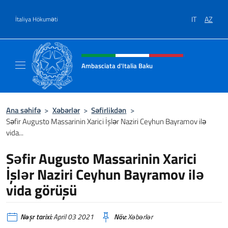
Məzmuna keçin
IT
AZ
İtaliya Hökuməti
Header, social and menu of site
Ambasciata d'Italia Baku
Sito Ufficiale Ambasciata d'Italia a Baku
Ana səhifə
>
Xəbərlər
>
Səfirlikdən
>
Səfir Augusto Massarinin Xarici İşlər Naziri Ceyhun Bayramov ilə
vida...
Səfir Augusto Massarinin Xarici
İşlər Naziri Ceyhun Bayramov ilə
vida görüşü
Nəşr tarixi:
April 03 2021
Növ:
Xəbərlər