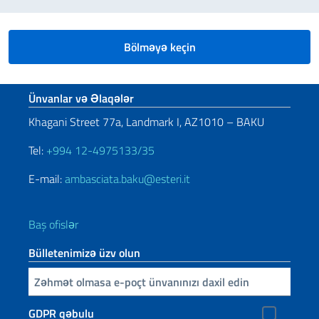
Bölməyə keçin
Footer section
Ünvanlar və Əlaqələr
Khagani Street 77a, Landmark I, AZ1010 – BAKU
Tel:
+994 12-4975133/35
E-mail:
ambasciata.baku@esteri.it
Baş ofislər
Bülletenimizə üzv olun
E-poçtunuzu daxil edin
GDPR qəbulu