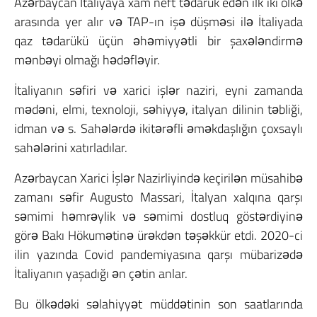
Azərbaycan İtaliyaya xam neft tədarük edən ilk iki ölkə
arasında yer alır və TAP-ın işə düşməsi ilə İtaliyada
qaz tədarükü üçün əhəmiyyətli bir şaxələndirmə
mənbəyi olmağı hədəfləyir.
İtaliyanın səfiri və xarici işlər naziri, eyni zamanda
mədəni, elmi, texnoloji, səhiyyə, italyan dilinin təbliği,
idman və s. Sahələrdə ikitərəfli əməkdaşlığın çoxsaylı
sahələrini xatırladılar.
Azərbaycan Xarici İşlər Nazirliyində keçirilən müsahibə
zamanı səfir Augusto Massari, İtalyan xalqına qarşı
səmimi həmrəylik və səmimi dostluq göstərdiyinə
görə Bakı Hökumətinə ürəkdən təşəkkür etdi. 2020-ci
ilin yazında Covid pandemiyasına qarşı mübarizədə
İtaliyanın yaşadığı ən çətin anlar.
Bu ölkədəki səlahiyyət müddətinin son saatlarında