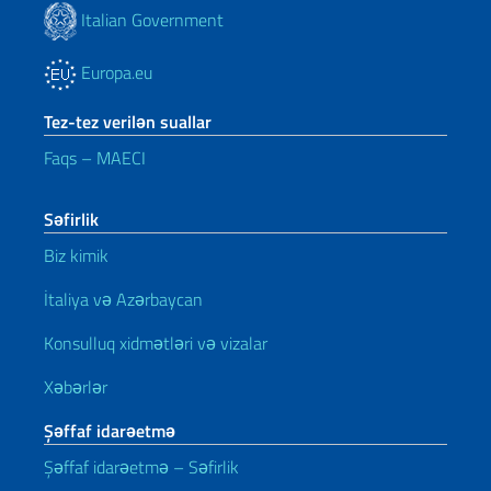
Italian Government
Europa.eu
Tez-tez verilən suallar
Faqs – MAECI
Səfirlik
Biz kimik
İtaliya və Azərbaycan
Konsulluq xidmətləri və vizalar
Xəbərlər
Şəffaf idarəetmə
Şəffaf idarəetmə – Səfirlik