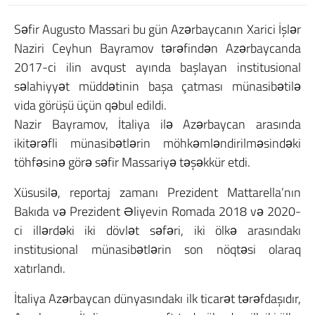
Səfir Augusto Massari bu gün Azərbaycanın Xarici İşlər
Naziri Ceyhun Bayramov tərəfindən Azərbaycanda
2017-ci ilin avqust ayında başlayan institusional
səlahiyyət müddətinin başa çatması münasibətilə
vida görüşü üçün qəbul edildi.
Nazir Bayramov, İtaliya ilə Azərbaycan arasında
ikitərəfli münasibətlərin möhkəmləndirilməsindəki
töhfəsinə görə səfir Massariyə təşəkkür etdi.
Xüsusilə, reportaj zamanı Prezident Mattarella’nın
Bakıda və Prezident Əliyevin Romada 2018 və 2020-
ci illərdəki iki dövlət səfəri, iki ölkə arasındakı
institusional münasibətlərin son nöqtəsi olaraq
xatırlandı.
İtaliya Azərbaycan dünyasındakı ilk ticarət tərəfdaşıdır,