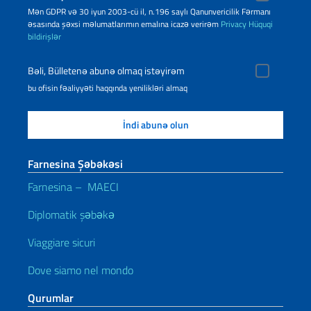
Mən GDPR və 30 iyun 2003-cü il, n.196 saylı Qanunvericilik Fərmanı
əsasında şəxsi məlumatlarımın emalına icazə verirəm
Privacy
Hüquqi
bildirişlər
Bəli, Bülletenə abunə olmaq istəyirəm
bu ofisin fəaliyyəti haqqında yenilikləri almaq
Farnesina Şəbəkəsi
Farnesina – MAECI
Diplomatik şəbəkə
Viaggiare sicuri
Dove siamo nel mondo
Qurumlar