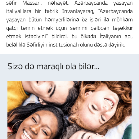
səfir Massari, nəhayət, Azərbaycanda yaşayan
italiyalılara bir təbrik ünvanlayaraq, “Azərbaycanda
yaşayan bütün həmyerlilərinə öz işləri ilə möhkəm
qatqı təmin etmək üçün səmimi qəlbdən təşəkkür
etmək istədiyini” bildirdi. bu ölkədə İtaliyanın adı,
beləliklə Səfirliyin institusional rolunu dəstəkləyirik.
Sizə də maraqlı ola bilər...