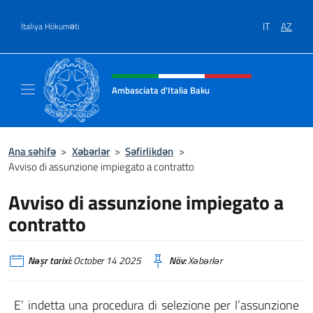
Məzmuna keçin
IT
AZ
İtaliya Hökuməti
Header, social and menu of site
Ambasciata d'Italia Baku
Sito Ufficiale Ambasciata d'Italia a Baku
Ana səhifə
>
Xəbərlər
>
Səfirlikdən
>
Avviso di assunzione impiegato a contratto
Avviso di assunzione impiegato a
contratto
Nəşr tarixi:
October 14 2025
Növ:
Xəbərlər
E’ indetta una procedura di selezione per l’assunzione