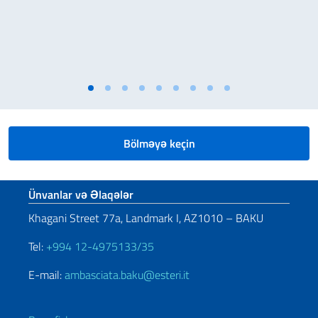
Bölməyə keçin
Footer section
Ünvanlar və Əlaqələr
Khagani Street 77a, Landmark I, AZ1010 – BAKU
Tel:
+994 12-4975133/35
E-mail:
ambasciata.baku@esteri.it