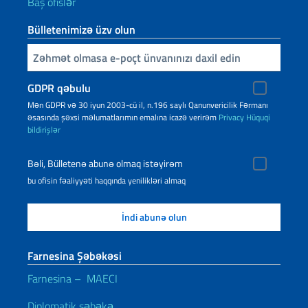
Baş ofislər
Bülletenimizə üzv olun
E-poçtunuzu daxil edin
GDPR qəbulu
Mən GDPR və 30 iyun 2003-cü il, n.196 saylı Qanunvericilik Fərmanı
əsasında şəxsi məlumatlarımın emalına icazə verirəm
Privacy
Hüquqi
bildirişlər
Bəli, Bülletenə abunə olmaq istəyirəm
bu ofisin fəaliyyəti haqqında yenilikləri almaq
Farnesina Şəbəkəsi
Farnesina – MAECI
Diplomatik şəbəkə