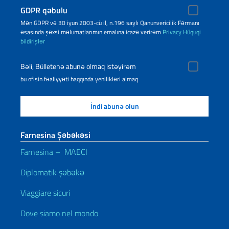
GDPR qəbulu
Mən GDPR və 30 iyun 2003-cü il, n.196 saylı Qanunvericilik Fərmanı
əsasında şəxsi məlumatlarımın emalına icazə verirəm
Privacy
Hüquqi
bildirişlər
Bəli, Bülletenə abunə olmaq istəyirəm
bu ofisin fəaliyyəti haqqında yenilikləri almaq
Farnesina Şəbəkəsi
Farnesina – MAECI
Diplomatik şəbəkə
Viaggiare sicuri
Dove siamo nel mondo