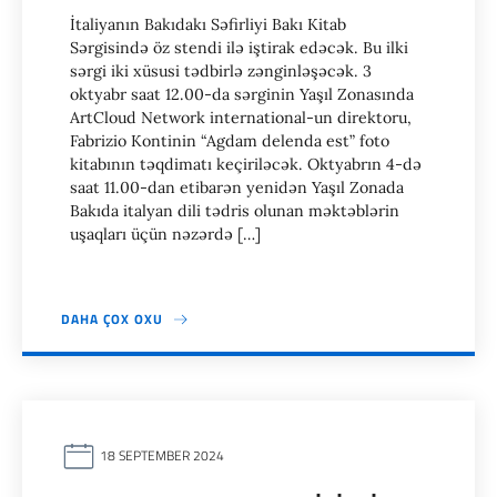
İtaliyanın Bakıdakı Səfirliyi Bakı Kitab
Sərgisində öz stendi ilə iştirak edəcək. Bu ilki
sərgi iki xüsusi tədbirlə zənginləşəcək. 3
oktyabr saat 12.00-da sərginin Yaşıl Zonasında
ArtCloud Network international-un direktoru,
Fabrizio Kontinin “Agdam delenda est” foto
kitabının təqdimatı keçiriləcək. Oktyabrın 4-də
saat 11.00-dan etibarən yenidən Yaşıl Zonada
Bakıda italyan dili tədris olunan məktəblərin
uşaqları üçün nəzərdə […]
DAHA ÇOX OXU
18 SEPTEMBER 2024