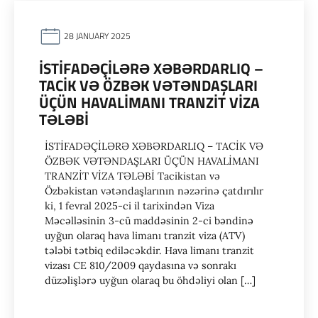
28 JANUARY 2025
İSTİFADƏÇİLƏRƏ XƏBƏRDARLIQ –
TACİK VƏ ÖZBƏK VƏTƏNDAŞLARI
ÜÇÜN HAVALİMANI TRANZİT VİZA
TƏLƏBİ
İSTİFADƏÇİLƏRƏ XƏBƏRDARLIQ – TACİK VƏ
ÖZBƏK VƏTƏNDAŞLARI ÜÇÜN HAVALİMANI
TRANZİT VİZA TƏLƏBİ Tacikistan və
Özbəkistan vətəndaşlarının nəzərinə çatdırılır
ki, 1 fevral 2025-ci il tarixindən Viza
Məcəlləsinin 3-cü maddəsinin 2-ci bəndinə
uyğun olaraq hava limanı tranzit viza (ATV)
tələbi tətbiq ediləcəkdir. Hava limanı tranzit
vizası CE 810/2009 qaydasına və sonrakı
düzəlişlərə uyğun olaraq bu öhdəliyi olan […]