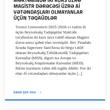
MƏKTƏBİNDƏ İKİ KURS ÜZRƏ
MAGİSTR DƏRƏCƏSİ ÜZRƏ Aİ
VƏTƏNDAŞLARI OLMAYANLAR
ÜÇÜN TƏQAÜDLƏR
Trento Universiteti 2025-2026-cı tədris ili
üçün Beynəlxalq Tədqiqatlar Məktəbi
tərəfindən iki kurs üzrə təklif olunan Magistr
dərəcəsinə qəbul elan vermişdir. Biri, Pizadakı
Scuola Superiore Sant’Anna ilə birgə təklif
olunan Beynəlxalq Təhlükəsizlik Tədqiqatları
Kursudur (MISS), digəri isə Avropa və
Beynəlxalq Araşdırmalar Kursudur (MEIS).
Bütün kursların təlim dili ingilis dilidir. Hər iki
elan Aİ vətəndaşları olmayanlar üçün […]
DAHA ÇOX OXU