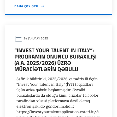
DAHA ÇOX OXU
24 JANUARY 2025
“INVEST YOUR TALENT IN ITALY”:
PROQRAMIN ONUNCU BURAXILIŞI
(A.A. 2025/2026) ÜZRƏ
MÜRACİƏTLƏRİN QƏBULU
Səfirlik bildirir ki, 2025/2026-cı tədris ili üçün
“Invest Your Talent in Italy” (İYT) təqaüdləri
üçün ərizə qəbulu başlanmışdır. Əvvəlki
buraxılışlarda da olduğu kimi, ərizələr tələbələr
tərəfindən xüsusi platformaya daxil olaraq
elektron şəkildə göndərilməlidir:
https://investyourtalentapplication.esteri.it/Si