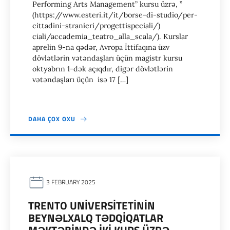
Performing Arts Management” kursu üzrə, ”
(https://www.esteri.it/it/borse-di-studio/per-
cittadini-stranieri/progettispeciali/)
ciali/accademia_teatro_alla_scala/). Kurslar
aprelin 9-na qədər, Avropa İttifaqına üzv
dövlətlərin vətəndaşları üçün magistr kursu
oktyabrın 1-dək açıqdır, digər dövlətlərin
vətəndaşları üçün isə 17 […]
DAHA ÇOX OXU
3 FEBRUARY 2025
TRENTO UNİVERSİTETİNİN
BEYNƏLXALQ TƏDQİQATLAR