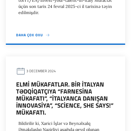
toIYT/EN/invest-your-talent-in-italy Müraciət
üçün son tarix 24 fevral 2025-ci il tarixinə təyin
edilmişdir.
DAHA ÇOX OXU
3 DECEMBER 2024
ELMI MÜKAFATLAR. BIR ITALYAN
TƏDQIQATÇIYA “FARNESINA
MÜKAFATI”, “İTALYANCA DANIŞAN
INNOVASIYA”, “SCIENCE, SHE SAYS!”
MÜKAFATI.
Bildirilir ki, Xarici İşlər və Beynəlxalq
Əməkdaşlıq Nazirliyi aşağıda qeyd olunan