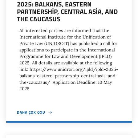
2025: BALKANS, EASTERN
PARTNERSHIP, CENTRAL ASIA, AND
THE CAUCASUS
All interested parties are informed that the
International Institute for the Unification of
Private Law (UNIDROIT) has published a call for
applications to participate in the International
Programme for Law and Development (IPLD)
2025. All details are available at the following
link: https://www.unidroit.org/ipld/ipld-2025-
balkans-eastern-partnership-central-asia-and-
the-caucasus/ Application Deadline: 10 May
2025
DAHA ÇOX OXU