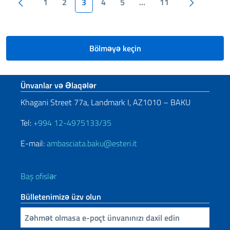
Pagination
Əvvəlki səhifə
Növbəti 
1
2
3
4
5
…
11
Bölməyə keçin
Footer section
Ünvanlar və Əlaqələr
Khagani Street 77a, Landmark I, AZ1010 – BAKU
Tel:
+994 12-4975133/35
E-mail:
ambasciata.baku@esteri.it
Baş ofislər
Bülletenimizə üzv olun
E-poçtunuzu daxil edin