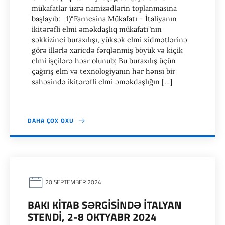
mükafatlar üzrə namizədlərin toplanmasına
başlayıb: 1)“Farnesina Mükafatı – İtaliyanın
ikitərəfli elmi əməkdaşlıq mükafatı”nın
səkkizinci buraxılışı, yüksək elmi xidmətlərinə
görə illərlə xaricdə fərqlənmiş böyük və kiçik
elmi işçilərə həsr olunub; Bu buraxılış üçün
çağırış elm və texnologiyanın hər hənsı bir
sahəsində ikitərəfli elmi əməkdaşlığın […]
DAHA ÇOX OXU
20 SEPTEMBER 2024
BAKI KİTAB SƏRGİSİNDƏ İTALYAN
STENDİ, 2-8 OKTYABR 2024