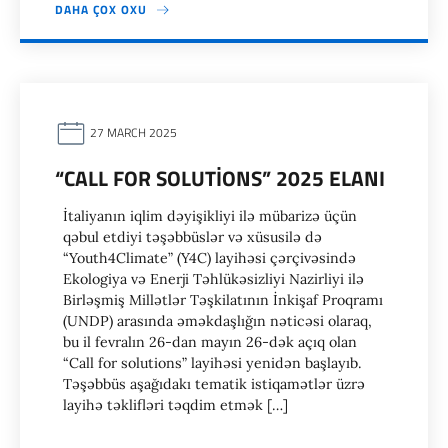
DAHA ÇOX OXU
27 MARCH 2025
“CALL FOR SOLUTIONS” 2025 ELANI
İtaliyanın iqlim dəyişikliyi ilə mübarizə üçün
qəbul etdiyi təşəbbüslər və xüsusilə də
“Youth4Climate” (Y4C) layihəsi çərçivəsində
Ekologiya və Enerji Təhlükəsizliyi Nazirliyi ilə
Birləşmiş Millətlər Təşkilatının İnkişaf Proqramı
(UNDP) arasında əməkdaşlığın nəticəsi olaraq,
bu il fevralın 26-dan mayın 26-dək açıq olan
“Call for solutions” layihəsi yenidən başlayıb.
Təşəbbüs aşağıdakı tematik istiqamətlər üzrə
layihə təklifləri təqdim etmək […]