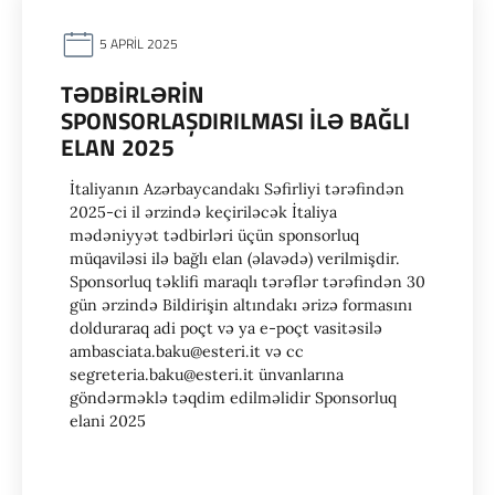
5 APRIL 2025
TƏDBIRLƏRIN
SPONSORLAŞDIRILMASI ILƏ BAĞLI
ELAN 2025
İtaliyanın Azərbaycandakı Səfirliyi tərəfindən
2025-ci il ərzində keçiriləcək İtaliya
mədəniyyət tədbirləri üçün sponsorluq
müqaviləsi ilə bağlı elan (əlavədə) verilmişdir.
Sponsorluq təklifi maraqlı tərəflər tərəfindən 30
gün ərzində Bildirişin altındakı ərizə formasını
dolduraraq adi poçt və ya e-poçt vasitəsilə
ambasciata.baku@esteri.it və cc
segreteria.baku@esteri.it ünvanlarına
göndərməklə təqdim edilməlidir Sponsorluq
elani 2025