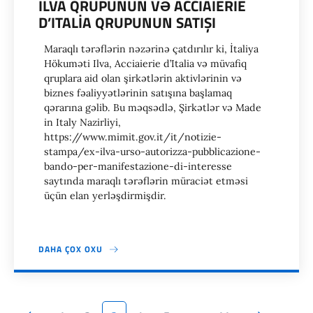
ILVA QRUPUNUN VƏ ACCIAIERIE
D’ITALIA QRUPUNUN SATIŞI
Maraqlı tərəflərin nəzərinə çatdırılır ki, İtaliya
Hökuməti Ilva, Acciaierie d’Italia və müvafiq
qruplara aid olan şirkətlərin aktivlərinin və
biznes fəaliyyətlərinin satışına başlamaq
qərarına gəlib. Bu məqsədlə, Şirkətlər və Made
in Italy Nazirliyi,
https://www.mimit.gov.it/it/notizie-
stampa/ex-ilva-urso-autorizza-pubblicazione-
bando-per-manifestazione-di-interesse
saytında maraqlı tərəflərin müraciət etməsi
üçün elan yerləşdirmişdir.
DAHA ÇOX OXU