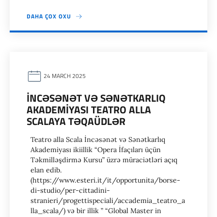
DAHA ÇOX OXU
24 MARCH 2025
İNCƏSƏNƏT VƏ SƏNƏTKARLIQ
AKADEMİYASI TEATRO ALLA
SCALAYA TƏQAÜDLƏR
Teatro alla Scala İncəsənət və Sənətkarlıq
Akademiyası ikiillik “Opera İfaçıları üçün
Təkmilləşdirmə Kursu” üzrə müraciətləri açıq
elan edib.
(https://www.esteri.it/it/opportunita/borse-
di-studio/per-cittadini-
stranieri/progettispeciali/accademia_teatro_a
lla_scala/) və bir illik ” “Global Master in