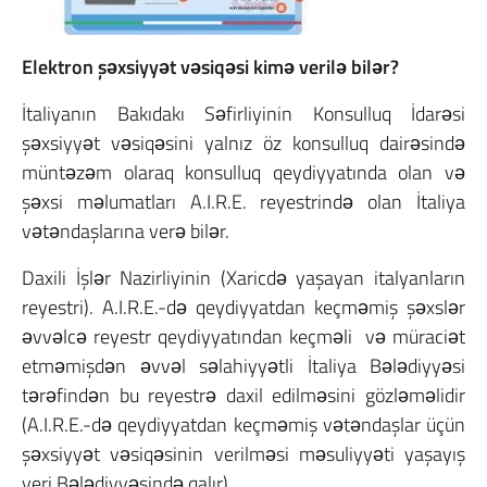
Elektron şəxsiyyət vəsiqəsi kimə verilə bilər?
İtaliyanın Bakıdakı Səfirliyinin Konsulluq İdarəsi
şəxsiyyət vəsiqəsini yalnız öz konsulluq dairəsində
müntəzəm olaraq konsulluq qeydiyyatında olan və
şəxsi məlumatları A.I.R.E. reyestrində olan İtaliya
vətəndaşlarına verə bilər.
Daxili İşlər Nazirliyinin (Xaricdə yaşayan italyanların
reyestri).
A.I.R.E.-də qeydiyyatdan keçməmiş şəxslər
əvvəlcə reyestr qeydiyyatından keçməli və müraciət
etməmişdən əvvəl səlahiyyətli İtaliya Bələdiyyəsi
tərəfindən bu reyestrə daxil edilməsini gözləməlidir
(A.I.R.E.-də qeydiyyatdan keçməmiş vətəndaşlar üçün
şəxsiyyət vəsiqəsinin verilməsi məsuliyyəti yaşayış
yeri Bələdiyyəsində qalır).