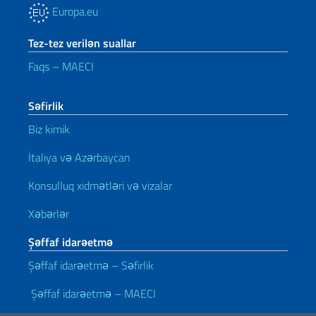
Europa.eu
Tez-tez verilən suallar
Faqs – MAECI
Səfirlik
Biz kimik
İtaliya və Azərbaycan
Konsulluq xidmətləri və vizalar
Xəbərlər
Şəffaf idarəetmə
Şəffaf idarəetmə – Səfirlik
Şəffaf idarəetmə – MAECI