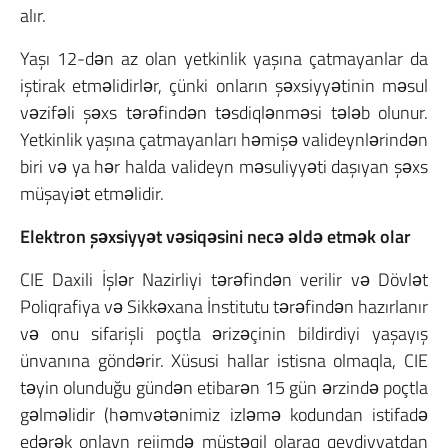
alır.
Yaşı 12-dən az olan yetkinlik yaşına çatmayanlar da
iştirak etməlidirlər, çünki onların şəxsiyyətinin məsul
vəzifəli şəxs tərəfindən təsdiqlənməsi tələb olunur.
Yetkinlik yaşına çatmayanları həmişə valideynlərindən
biri və ya hər halda valideyn məsuliyyəti daşıyan şəxs
müşayiət etməlidir.
Elektron şəxsiyyət vəsiqəsini necə əldə etmək olar
CIE Daxili İşlər Nazirliyi tərəfindən verilir və Dövlət
Poliqrafiya və Sikkəxana İnstitutu tərəfindən hazırlanır
və onu sifarişli poçtla ərizəçinin bildirdiyi yaşayış
ünvanına göndərir.
Xüsusi hallar istisna olmaqla, CIE
təyin olunduğu gündən etibarən 15 gün ərzində poçtla
gəlməlidir (həmvətənimiz izləmə kodundan istifadə
edərək onlayn rejimdə müstəqil olaraq qeydiyyatdan