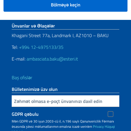
Bölməyə keçin
Footer section
Ünvanlar və Əlaqələr
Khagani Street 77a, Landmark I, AZ1010 – BAKU
Tel:
+994 12-4975133/35
E-mail:
ambasciata.baku@esteri.it
Baş ofislər
Bülletenimizə üzv olun
E-poçtunuzu daxil edin
GDPR qəbulu
Mən GDPR və 30 iyun 2003-cü il, n.196 saylı Qanunvericilik Fərmanı
əsasında şəxsi məlumatlarımın emalına icazə verirəm
Privacy
Hüquqi