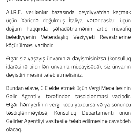
A.I.R.E. verilənlər bazasında qeydiyyatdan keçmək
üçün
Xaricdə doğulmuş İtaliya vətəndaşları üçün
doğum haqqında şəhadətnamənin artıq müvafiq
bələdiyyənin Vətəndaşlıq Vəziyyəti Reyestrlərinə
köçürülməsi vacibdir.
Əgər siz yaşayış ünvanınızı dəyişmisinizsə (konsulluq
idarəsinə bildirilən ünvanla müqayisədə), siz ünvanın
dəyişdirilməsini tələb etməlisiniz.
Bundan əlavə, CIE əldə etmək üçün Vergi Məcəlləsinin
Gəlir Agentliyi tərəfindən təsdiqlənməsi vacibdir.
Əgər həmyerlinin vergi kodu yoxdursa və ya sonuncu
təsdiqlənməyibsə, Konsulluq Departamenti onun
Gəlirlər Agentliyi vasitəsilə tələb edilməsinə cavabdeh
olacaq.