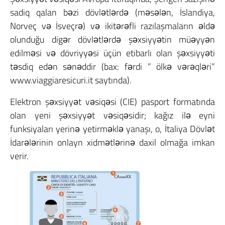
sadiq qalan bəzi dövlətlərdə (məsələn, İslandiya,
Norveç və İsveçrə) və ikitərəfli razılaşmaların əldə
olunduğu digər dövlətlərdə şəxsiyyətin müəyyən
edilməsi və dövriyyəsi üçün etibarlı olan şəxsiyyəti
təsdiq edən sənəddir (bax: fərdi ” ölkə vərəqləri”
www.viaggiaresicuri.it saytında).
Elektron şəxsiyyət vəsiqəsi (CIE) pasport formatında
olan yeni şəxsiyyət vəsiqəsidir;
kağız ilə eyni
funksiyaları yerinə yetirməklə yanaşı, o, İtaliya Dövlət
İdarələrinin onlayn xidmətlərinə daxil olmağa imkan
verir.