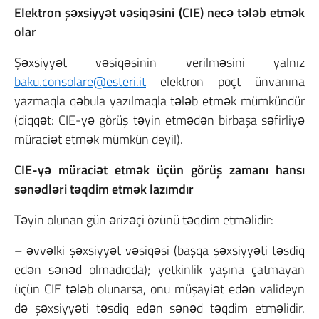
Elektron şəxsiyyət vəsiqəsini (CIE) necə tələb etmək
olar
Şəxsiyyət vəsiqəsinin verilməsini yalnız
baku.consolare@esteri.it
elektron poçt ünvanına
yazmaqla qəbula yazılmaqla tələb etmək mümkündür
(diqqət: CIE-yə görüş təyin etmədən birbaşa səfirliyə
müraciət etmək mümkün deyil).
CIE-yə müraciət etmək üçün görüş zamanı hansı
sənədləri təqdim etmək lazımdır
Təyin olunan gün ərizəçi özünü təqdim etməlidir:
– əvvəlki şəxsiyyət vəsiqəsi (başqa şəxsiyyəti təsdiq
edən sənəd olmadıqda);
yetkinlik yaşına çatmayan
üçün CIE tələb olunarsa, onu müşayiət edən valideyn
də şəxsiyyəti təsdiq edən sənəd təqdim etməlidir.