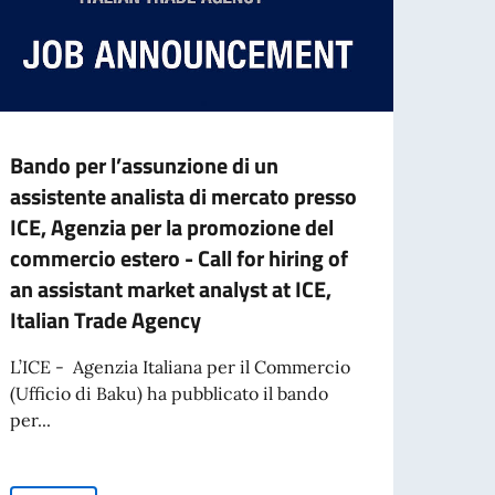
Bando per l’assunzione di un
Borse
assistente analista di mercato presso
ICoN
ICE, Agenzia per la promozione del
Per l
commercio estero - Call for hiring of
Conso
an assistant market analyst at ICE,
borse 
Italian Trade Agency
L’ICE - Agenzia Italiana per il Commercio
Leg
per l’espatrio dal 3 agosto
(Ufficio di Baku) ha pubblicato il bando
per...