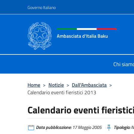
Salta al contenuto
Governo Italiano
Intestazione sito, social 
Ambasciata d'Italia Baku
Sito Ufficiale Ambasciata d'Italia a
Chi siam
Home
>
Notizie
>
Dall’Ambasciata
>
Calendario eventi fieristici 2013
Calendario eventi fieristi
Data pubblicazione:
17 Maggio 2005
Tipologia:
N