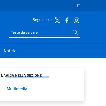
IT
Seguici su:
Cerca nel sito
Ricerca sito live
Notizie
vidi sui Social Network
NAVIGA NELLA SEZIONE
Multimedia