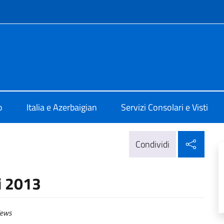
e menù
 Baku
o
Italia e Azerbaigian
Servizi Consolari e Visti
Condi
Condividi
ci 2013
ews