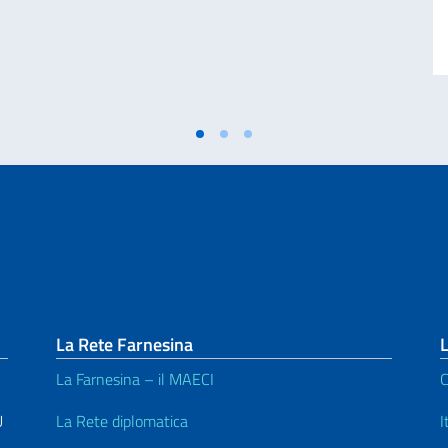
La Rete Farnesina
L
La Farnesina – il MAECI
C
U
La Rete diplomatica
I