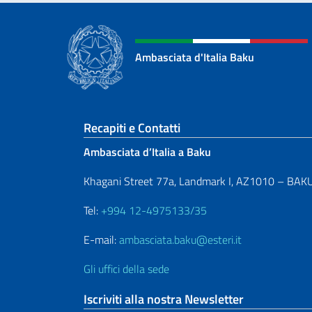
Ambasciata d'Italia Baku
Sezione footer
Recapiti e Contatti
Ambasciata d’Italia a Baku
Khagani Street 77a, Landmark I, AZ1010 – BAK
Tel:
+994 12-4975133/35
E-mail:
ambasciata.baku@esteri.it
Gli uffici della sede
Iscriviti alla nostra Newsletter