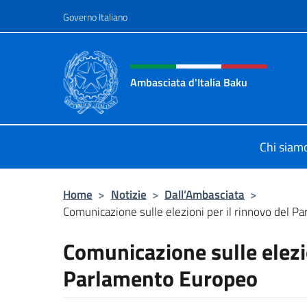
Salta al contenuto
Governo Italiano
Intestazione sito, social 
Ambasciata d'Italia Baku
Sito Ufficiale Ambasciata d'Italia a
Chi siam
Home
>
Notizie
>
Dall’Ambasciata
>
Comunicazione sulle elezioni per il rinnovo del 
Comunicazione sulle elezio
Parlamento Europeo