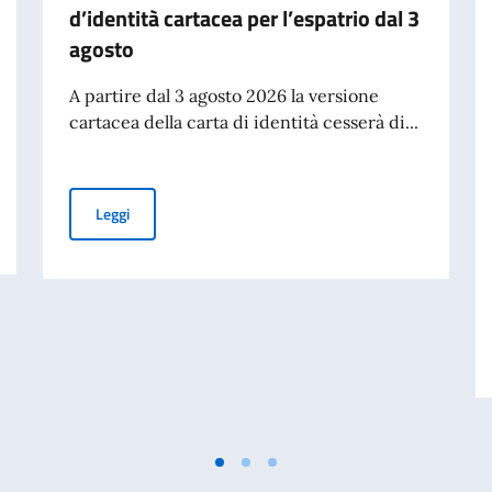
d’identità cartacea per l’espatrio dal 3
agosto
A partire dal 3 agosto 2026 la versione
cartacea della carta di identità cesserà di...
national investors (July)
Cessazione della validità della carta d’identità cartacea 
Leggi