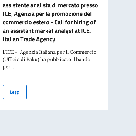
assistente analista di mercato presso
ICoN
ICE, Agenzia per la promozione del
Per l
commercio estero - Call for hiring of
Conso
an assistant market analyst at ICE,
borse 
Italian Trade Agency
L’ICE - Agenzia Italiana per il Commercio
Leg
per l’espatrio dal 3 agosto
(Ufficio di Baku) ha pubblicato il bando
per...
Bando per l’assunzione di un assistente analista di mercato press
Leggi