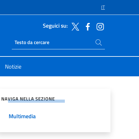
IT
Seguici su:
Cerca nel sito
Ricerca sito live
Notizie
vidi sui Social Network
NAVIGA NELLA SEZIONE
Multimedia