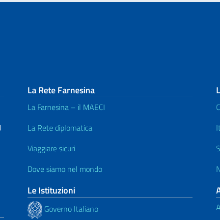
La Rete Farnesina
L
La Farnesina – il MAECI
C
U
La Rete diplomatica
I
Viaggiare sicuri
S
Dove siamo nel mondo
N
Le Istituzioni
A
Governo Italiano