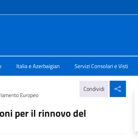
e menù
 Baku
o
Italia e Azerbaigian
Servizi Consolari e Visti
Condi
Condividi
Parlamento Europeo
ni per il rinnovo del