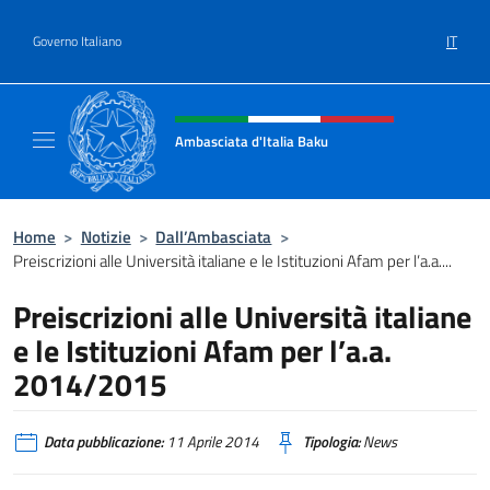
Salta al contenuto
IT
Governo Italiano
Intestazione sito, social e menù
Ambasciata d'Italia Baku
Sito Ufficiale Ambasciata d'Italia a Baku
Home
>
Notizie
>
Dall’Ambasciata
>
Preiscrizioni alle Università italiane e le Istituzioni Afam per l’a.a....
Preiscrizioni alle Università italiane
e le Istituzioni Afam per l’a.a.
2014/2015
Data pubblicazione:
11 Aprile 2014
Tipologia:
News