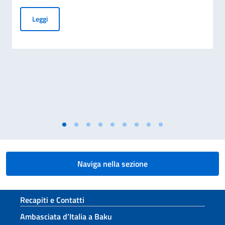
Business Insights from Italy – A letter to international inve
Leggi
Naviga nella sezione
Sezione footer
Recapiti e Contatti
Ambasciata d’Italia a Baku