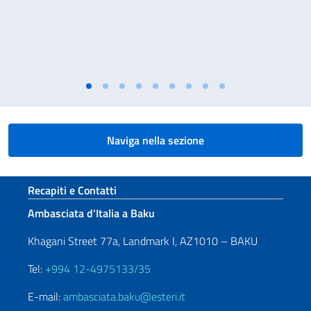
Naviga nella sezione
Sezione footer
Recapiti e Contatti
Ambasciata d’Italia a Baku
Khagani Street 77a, Landmark I, AZ1010 – BAKU
Tel:
+994 12-4975133/35
E-mail:
ambasciata.baku@esteri.it