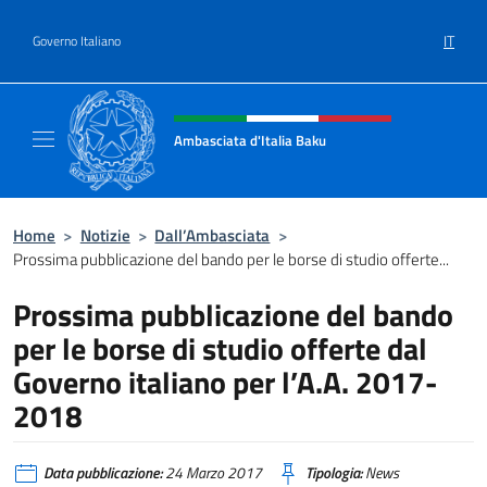
Salta al contenuto
IT
Governo Italiano
Intestazione sito, social e menù
Ambasciata d'Italia Baku
Sito Ufficiale Ambasciata d'Italia a Baku
Home
>
Notizie
>
Dall’Ambasciata
>
Prossima pubblicazione del bando per le borse di studio offerte...
Prossima pubblicazione del bando
per le borse di studio offerte dal
Governo italiano per l’A.A. 2017-
2018
Data pubblicazione:
24 Marzo 2017
Tipologia:
News