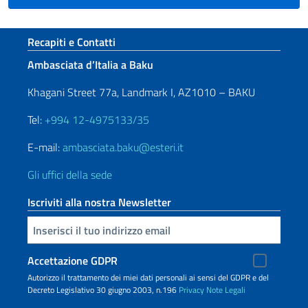
Sezione footer
Recapiti e Contatti
Ambasciata d’Italia a Baku
Khagani Street 77a, Landmark I, AZ1010 – BAKU
Tel:
+994 12-4975133/35
E-mail:
ambasciata.baku@esteri.it
Gli uffici della sede
Iscriviti alla nostra Newsletter
Inserisci la tua email
Accettazione GDPR
Autorizzo il trattamento dei miei dati personali ai sensi del GDPR e del
Decreto Legislativo 30 giugno 2003, n.196
Privacy
Note Legali