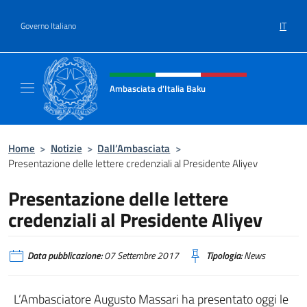
Salta al contenuto
IT
Governo Italiano
Intestazione sito, social e menù
Ambasciata d'Italia Baku
Sito Ufficiale Ambasciata d'Italia a Baku
Home
>
Notizie
>
Dall’Ambasciata
>
Presentazione delle lettere credenziali al Presidente Aliyev
Presentazione delle lettere
credenziali al Presidente Aliyev
Data pubblicazione:
07 Settembre 2017
Tipologia:
News
L’Ambasciatore Augusto Massari ha presentato oggi le