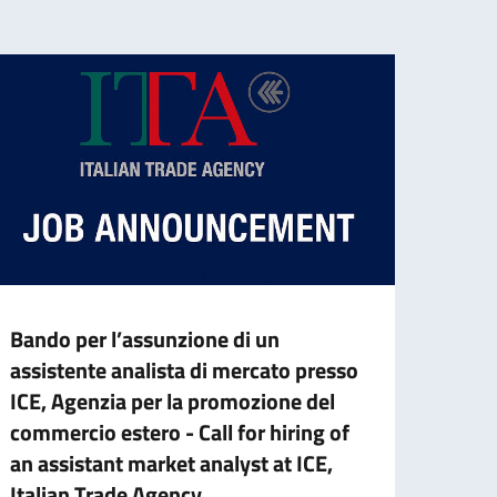
Bando per l’assunzione di un
Borse
assistente analista di mercato presso
ICoN
ICE, Agenzia per la promozione del
Per l
commercio estero - Call for hiring of
Conso
an assistant market analyst at ICE,
borse 
Italian Trade Agency