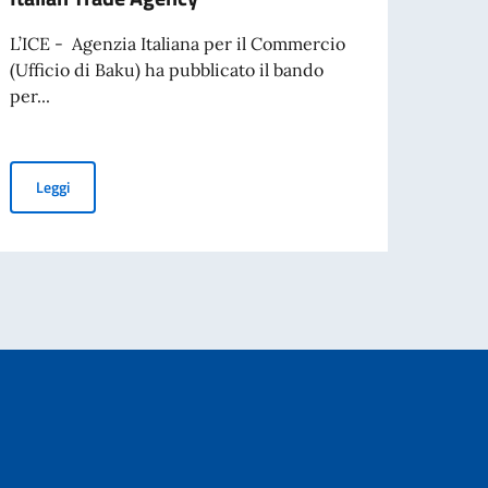
L’ICE - Agenzia Italiana per il Commercio
Leg
per l’espatrio dal 3 agosto
(Ufficio di Baku) ha pubblicato il bando
per...
Bando per l’assunzione di un assistente analista di mercato press
Leggi