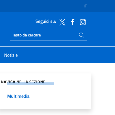
IT
Seguici su:
Cerca nel sito
Ricerca sito live
Notizie
vidi sui Social Network
NAVIGA NELLA SEZIONE
Multimedia