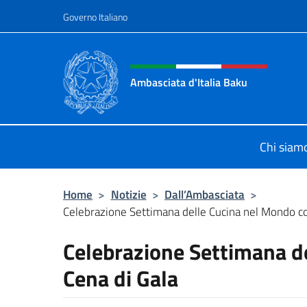
Salta al contenuto
Governo Italiano
Intestazione sito, social 
Ambasciata d'Italia Baku
Sito Ufficiale Ambasciata d'Italia a
Chi siam
Home
>
Notizie
>
Dall’Ambasciata
>
Celebrazione Settimana delle Cucina nel Mondo con
Celebrazione Settimana d
Cena di Gala