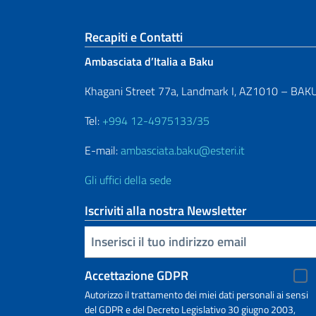
Sezione footer
Recapiti e Contatti
Ambasciata d’Italia a Baku
Khagani Street 77a, Landmark I, AZ1010 – BAK
Tel:
+994 12-4975133/35
E-mail:
ambasciata.baku@esteri.it
Gli uffici della sede
Iscriviti alla nostra Newsletter
Inserisci la tua email
Accettazione GDPR
Autorizzo il trattamento dei miei dati personali ai sensi
del GDPR e del Decreto Legislativo 30 giugno 2003,