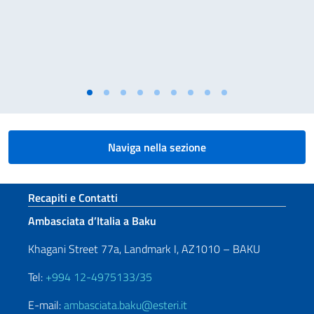
Naviga nella sezione
Sezione footer
Recapiti e Contatti
Ambasciata d’Italia a Baku
Khagani Street 77a, Landmark I, AZ1010 – BAKU
Tel:
+994 12-4975133/35
E-mail:
ambasciata.baku@esteri.it