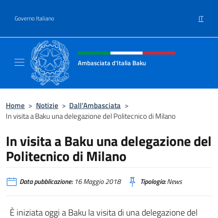
Salta al contenuto
IT
Governo Italiano
Intestazione sito, social e menù
Ambasciata d'Italia Baku
Sito Ufficiale Ambasciata d'Italia a Baku
Home
>
Notizie
>
Dall’Ambasciata
>
In visita a Baku una delegazione del Politecnico di Milano
In visita a Baku una delegazione del
Politecnico di Milano
Data pubblicazione:
16 Maggio 2018
Tipologia:
News
È iniziata oggi a Baku la visita di una delegazione del