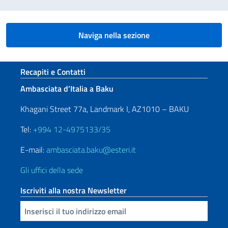
Naviga nella sezione
Sezione footer
Recapiti e Contatti
Ambasciata d’Italia a Baku
Khagani Street 77a, Landmark I, AZ1010 – BAKU
Tel:
+994 12-4975133/35
E-mail:
ambasciata.baku@esteri.it
Gli uffici della sede
Iscriviti alla nostra Newsletter
Inserisci la tua email