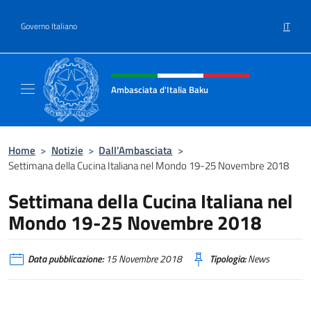
Salta al contenuto
IT
Governo Italiano
Intestazione sito, social e menù
Ambasciata d'Italia Baku
Sito Ufficiale Ambasciata d'Italia a Baku
Home
>
Notizie
>
Dall’Ambasciata
>
Settimana della Cucina Italiana nel Mondo 19-25 Novembre 2018
Settimana della Cucina Italiana nel
Mondo 19-25 Novembre 2018
Data pubblicazione:
15 Novembre 2018
Tipologia:
News