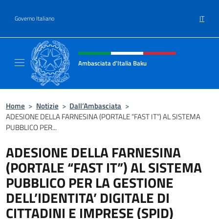
Salta al contenuto
IT
Governo Italiano
Intestazione sito, social e menù
Ambasciata d'Italia Baku
Sito Ufficiale Ambasciata d'Italia a Baku
Home
>
Notizie
>
Dall’Ambasciata
>
ADESIONE DELLA FARNESINA (PORTALE “FAST IT”) AL SISTEMA
PUBBLICO PER...
ADESIONE DELLA FARNESINA
(PORTALE “FAST IT”) AL SISTEMA
PUBBLICO PER LA GESTIONE
DELL’IDENTITA’ DIGITALE DI
CITTADINI E IMPRESE (SPID)