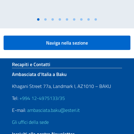
Naviga nella sezione
Sezione footer
Recapiti e Contatti
Ambasciata d’Italia a Baku
Khagani Street 77a, Landmark I, AZ1010 – BAKU
Tel:
+994 12-4975133/35
E-mail:
ambasciata.baku@esteri.it
Gli uffici della sede