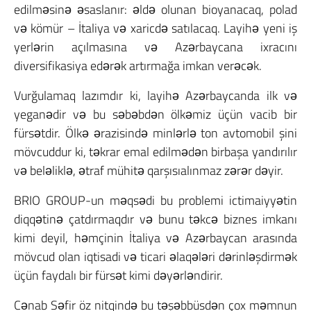
edilməsinə əsaslanır: əldə olunan bioyanacaq, polad
və kömür – İtaliya və xaricdə satılacaq. Layihə yeni iş
yerlərin açılmasına və Azərbaycana ixracını
diversifikasiya edərək artırmağa imkan verəcək.
Vurğulamaq lazımdır ki, layihə Azərbaycanda ilk və
yeganədir və bu səbəbdən ölkəmiz üçün vacib bir
fürsətdir. Ölkə ərazisində minlərlə ton avtomobil şini
mövcuddur ki, təkrar emal edilmədən birbaşa yandırılır
və beləliklə, ətraf mühitə qarşısıalınmaz zərər dəyir.
BRIO GROUP-un məqsədi bu problemi ictimaiyyətin
diqqətinə çatdırmaqdır və bunu təkcə biznes imkanı
kimi deyil, həmçinin İtaliya və Azərbaycan arasında
mövcud olan iqtisadi və ticari əlaqələri dərinləşdirmək
üçün faydalı bir fürsət kimi dəyərləndirir.
Cənab Səfir öz nitqində bu təşəbbüsdən çox məmnun