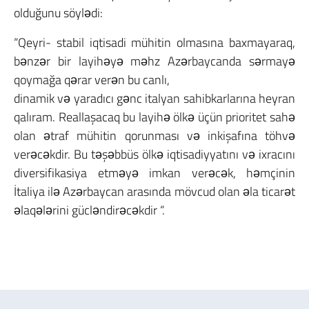
olduğunu söylədi:
“Qeyri- stabil iqtisadi mühitin olmasına baxmayaraq,
bənzər bir layihəyə məhz Azərbaycanda sərmayə
qoymağa qərar verən bu canlı,
dinamik və yaradıcı gənc italyan sahibkarlarına heyran
qalıram. Reallaşacaq bu layihə ölkə üçün prioritet sahə
olan ətraf mühitin qorunması və inkişafına töhvə
verəcəkdir. Bu təşəbbüs ölkə iqtisadiyyatını və ixracını
diversifikasiya etməyə imkan verəcək, həmçinin
İtaliya ilə Azərbaycan arasında mövcud olan əla ticarət
əlaqələrini gücləndirəcəkdir “.