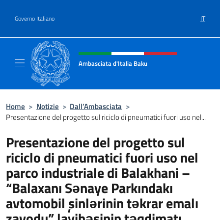
Salta al contenuto
IT
Governo Italiano
Intestazione sito, social e menù
Ambasciata d'Italia Baku
Sito Ufficiale Ambasciata d'Italia a Baku
Home
>
Notizie
>
Dall’Ambasciata
>
Presentazione del progetto sul riciclo di pneumatici fuori uso nel...
Presentazione del progetto sul
riciclo di pneumatici fuori uso nel
parco industriale di Balakhani –
“Balaxanı Sənaye Parkındakı
avtomobil şinlərinin təkrar emalı
zavodu” layihəsinin təqdimatı