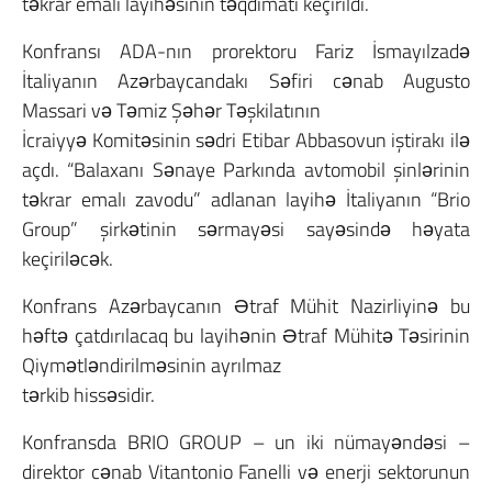
təkrar emalı layihəsinin təqdimatı keçirildi.
Konfransı ADA-nın prorektoru Fariz İsmayılzadə
İtaliyanın Azərbaycandakı Səfiri cənab Augusto
Massari və Təmiz Şəhər Təşkilatının
İcraiyyə Komitəsinin sədri Etibar Abbasovun iştirakı ilə
açdı. “Balaxanı Sənaye Parkında avtomobil şinlərinin
təkrar emalı zavodu” adlanan layihə İtaliyanın “Brio
Group” şirkətinin sərmayəsi sayəsində həyata
keçiriləcək.
Konfrans Azərbaycanın Ətraf Mühit Nazirliyinə bu
həftə çatdırılacaq bu layihənin Ətraf Mühitə Təsirinin
Qiymətləndirilməsinin ayrılmaz
tərkib hissəsidir.
Konfransda BRIO GROUP – un iki nümayəndəsi –
direktor cənab Vitantonio Fanelli və enerji sektorunun