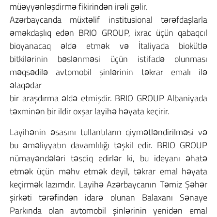
müəyyənləşdirmə fikirindən irəli gəlir.
Azərbaycanda müxtəlif institusional tərəfdaşlarla
əməkdaşlıq edən BRIO GROUP, ixrac üçün qabaqcıl
bioyanacaq əldə etmək və İtaliyada biokütlə
bitkilərinin bəslənməsi üçün istifadə olunması
məqsədilə avtomobil şinlərinin təkrar emalı ilə
əlaqədar
bir araşdırma əldə etmişdir. BRIO GROUP Albaniyada
təxminən bir ildir oxşar layihə həyata keçirir.
Layihənin əsasını tullantıların qiymətləndirilməsi və
bu əməliyyatın davamlılığı təşkil edir. BRIO GROUP
nümayəndələri təsdiq edirlər ki, bu ideyanı əhatə
etmək üçün məhv etmək deyil, təkrar emal həyata
keçirmək lazımdır. Layihə Azərbaycanın Təmiz Şəhər
şirkəti tərəfindən idarə olunan Balaxanı Sənaye
Parkında olan avtomobil şinlərinin yenidən emal