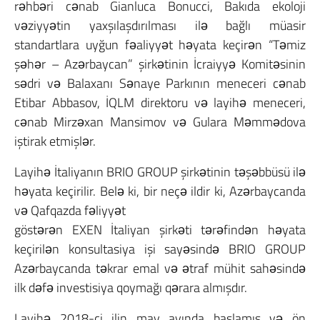
rəhbəri cənab Gianluca Bonucci, Bakıda ekoloji
vəziyyətin yaxşılaşdırılması ilə bağlı müasir
standartlara uyğun fəaliyyət həyata keçirən “Təmiz
şəhər – Azərbaycan” şirkətinin İcraiyyə Komitəsinin
sədri və Balaxanı Sənaye Parkının meneceri cənab
Etibar Abbasov, İQLM direktoru və layihə meneceri,
cənab Mirzəxan Mansimov və Gulara Məmmədova
iştirak etmişlər.
Layihə İtaliyanın BRIO GROUP şirkətinin təşəbbüsü ilə
həyata keçirilir. Belə ki, bir neçə ildir ki, Azərbaycanda
və Qafqazda fəliyyət
göstərən EXEN İtaliyan şirkəti tərəfindən həyata
keçirilən konsultasiya işi sayəsində BRIO GROUP
Azərbaycanda təkrar emal və ətraf mühit sahəsində
ilk dəfə investisiya qoymağı qərara almışdır.
Layihə 2018-ci ilin may ayında başlamış və ön