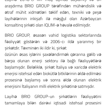
araşdırma BRIO GROUP tərəfindən mühəndislik və
ətraf mühit xidmətləri təklif edən, texniki və peşə
layihələrinin inkişafı ilə məşğul olan Azərbaycan
konsaltinq şirkəti olan IQLIM-ə həvalə edilmişdir.
BRIO GROUP, əsasən vahid logistika sektorlarında
fəaliyyət göstərən və 2006-cı ildə yaranmış bir
şirkətdir. Təxminən iki ildir ki, şirkət
özünün əsas işlərini şaxələndirmək qərarına gəlib və
bərpa olunan enerji sektoru ilə bağlı fəaliyyətlərə
başlamışdır. Beləliklə, şirkət İtaliya və xaricdə elektrik
enerjisi istehsal edən biokütlə bitkilərinin əldə edilməsi
prosesinə başlamış və sonra əldə olunan elektrik
enerjisini İtaliyanın milli elektrik şirkətinə satmışdır.
Layihə BRIO GROUP-un şirkətlərin fəaliyyətini
tamamlaya bilən dairəvi iqtisadi istehsal prosesini