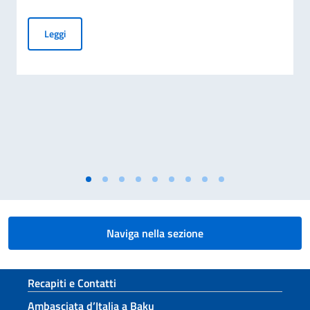
Business Insights from Italy – A letter to international inve
Leggi
Naviga nella sezione
Sezione footer
Recapiti e Contatti
Ambasciata d’Italia a Baku