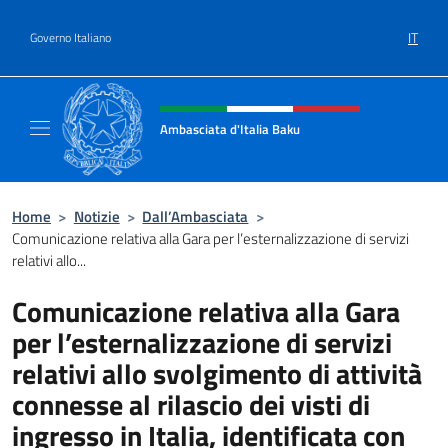
Salta al contenuto
IT
Governo Italiano
Intestazione sito, social e menù
Ambasciata d'Italia Baku
Sito Ufficiale Ambasciata d'Italia a Baku
Home
>
Notizie
>
Dall’Ambasciata
>
Comunicazione relativa alla Gara per l’esternalizzazione di servizi
relativi allo...
Comunicazione relativa alla Gara
per l’esternalizzazione di servizi
relativi allo svolgimento di attività
connesse al rilascio dei visti di
ingresso in Italia, identificata con