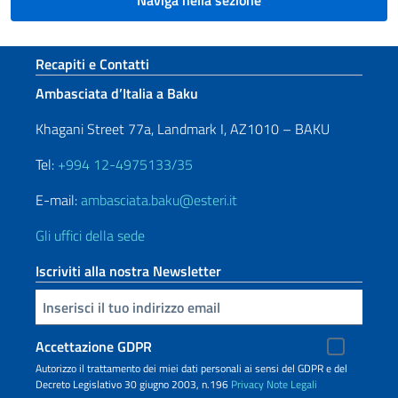
Naviga nella sezione
Sezione footer
Recapiti e Contatti
Ambasciata d’Italia a Baku
Khagani Street 77a, Landmark I, AZ1010 – BAKU
Tel:
+994 12-4975133/35
E-mail:
ambasciata.baku@esteri.it
Gli uffici della sede
Iscriviti alla nostra Newsletter
Inserisci la tua email
Accettazione GDPR
Autorizzo il trattamento dei miei dati personali ai sensi del GDPR e del
Decreto Legislativo 30 giugno 2003, n.196
Privacy
Note Legali