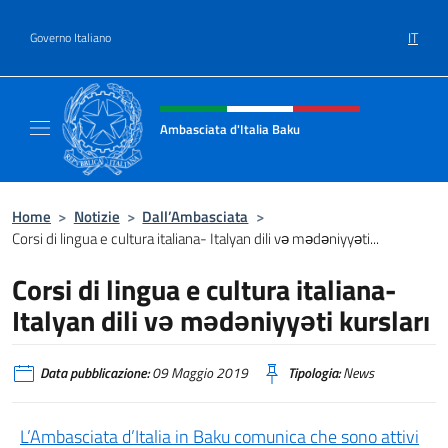
Salta al contenuto
IT
Governo Italiano
Intestazione sito, social e menù
Ambasciata d'Italia Baku
Sito Ufficiale Ambasciata d'Italia a Baku
Home
>
Notizie
>
Dall’Ambasciata
>
Corsi di lingua e cultura italiana- Italyan dili və mədəniyyəti...
Corsi di lingua e cultura italiana-
Italyan dili və mədəniyyəti kursları
Data pubblicazione:
09 Maggio 2019
Tipologia:
News
L’Ambasciata d’Italia in Baku comunica che sono attivi