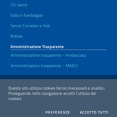
Chi siamo
Italia e Azerbaigian
Servizi Consolari e Visti
Notizie
Amministrazione Trasparente
Amministrazione trasparente – Ambasciata
Amministrazione trasparente – MAECI
Link Utili
Note legali
Privacy e cookie policy
Dichiarazione di accessibilità
Questo sito utilizza cookies tecnici (necessari) e analitici.
Proseguendo nella navigazione accetti l'utilizzo dei
cookies.
2026 Copyright Ministero degli Affari Esteri e della Cooperazione
Internazionale
COOKIES
I CO
PREFERENZE
ACCETTO TUTTI