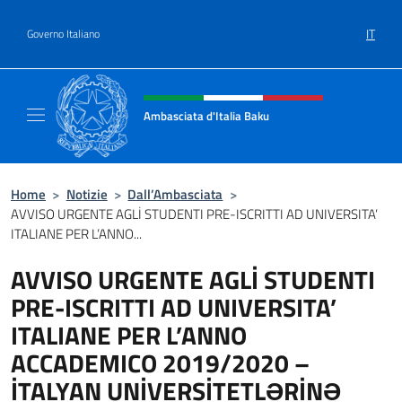
Salta al contenuto
IT
Governo Italiano
Intestazione sito, social e menù
Ambasciata d'Italia Baku
Sito Ufficiale Ambasciata d'Italia a Baku
Home
>
Notizie
>
Dall’Ambasciata
>
AVVISO URGENTE AGLİ STUDENTI PRE-ISCRITTI AD UNIVERSITA’
ITALIANE PER L’ANNO...
AVVISO URGENTE AGLİ STUDENTI
PRE-ISCRITTI AD UNIVERSITA’
ITALIANE PER L’ANNO
ACCADEMICO 2019/2020 –
İTALYAN UNİVERSİTETLƏRİNƏ