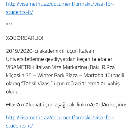
http://visametric.az/documentformskit/visa-for-
students-it/
***
XƏBƏRDARLIQ!
2019/2020-ci akademik ili üçün İtalyan
Universitetlerinə qeydiyyatdan keçən tələbələr
VISAMETRIK İtalyan Viza Mərkəzinə (Bakı, R.Rza
küçəsi n.75 – Winter Park Plaza – Mərtəbə 10) təcili
olaraq “Təhsil Vizası” üçün müraciət etmələri xahiş
olunur.
Əlavə məlumat üçün aşağıdakı linki nəzərdən keçirin:
http://visametric.az/documentformskit/visa-for-
students-it/