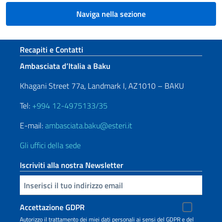
Naviga nella sezione
Sezione footer
Recapiti e Contatti
Ambasciata d’Italia a Baku
Khagani Street 77a, Landmark I, AZ1010 – BAKU
Tel:
+994 12-4975133/35
E-mail:
ambasciata.baku@esteri.it
Gli uffici della sede
Iscriviti alla nostra Newsletter
Inserisci la tua email
Accettazione GDPR
Autorizzo il trattamento dei miei dati personali ai sensi del GDPR e del