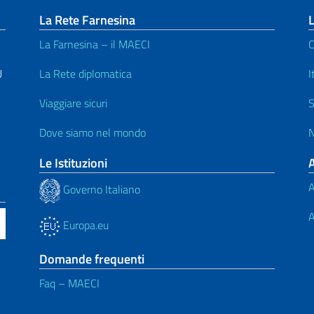
La Rete Farnesina
L
La Farnesina – il MAECI
C
U
La Rete diplomatica
I
Viaggiare sicuri
S
Dove siamo nel mondo
N
Le Istituzioni
A
Governo Italiano
A
Europa.eu
Domande frequenti
Faq – MAECI