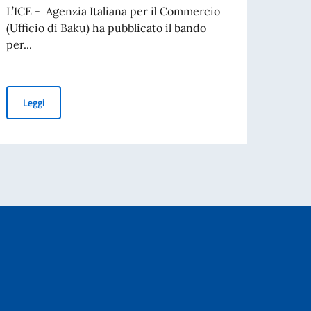
L’ICE - Agenzia Italiana per il Commercio
Leg
per l’espatrio dal 3 agosto
(Ufficio di Baku) ha pubblicato il bando
per...
Bando per l’assunzione di un assistente analista di mercato press
Leggi