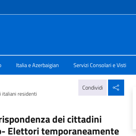
e menù
 Baku
o
Italia e Azerbaigian
Servizi Consolari e Visti
Condi
Condividi
italiani residenti
ispondenza dei cittadini
ero- Elettori temporaneamente