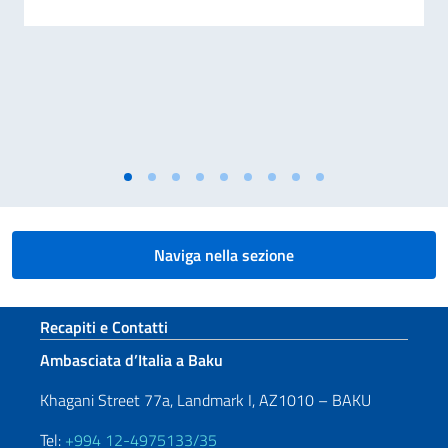
Naviga nella sezione
Sezione footer
Recapiti e Contatti
Ambasciata d’Italia a Baku
Khagani Street 77a, Landmark I, AZ1010 – BAKU
Tel:
+994 12-4975133/35