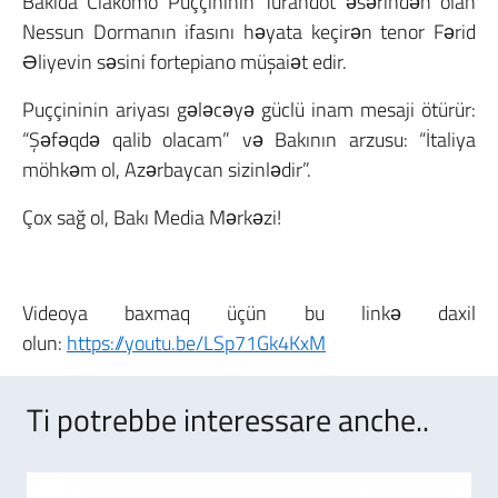
Bakıda Ciakomo Puççininin Turandot əsərindən olan
Nessun Dormanın ifasını həyata keçirən tenor Fərid
Əliyevin səsini fortepiano müşaiət edir.
Puççininin ariyası gələcəyə güclü inam mesaji ötürür:
“Şəfəqdə qalib olacam” və Bakının arzusu: “İtaliya
möhkəm ol, Azərbaycan sizinlədir”.
Çox sağ ol, Bakı Media Mərkəzi!
Videoya baxmaq üçün bu linkə daxil
olun:
https://youtu.be/LSp71Gk4KxM
Ti potrebbe interessare anche..