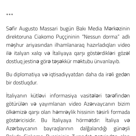
***
Səfir Augusto Massari bugün Bakı Media Mərkəzinin
direktoruna Ciakomo Puççininin “Nessun dorma” adlı
məşhur ariyasından ilhamlanaraq hazırladıqları video
ilə italyan xalqı və İtaliyaya qarşı göstərdikləri gözəl
dostluq jestinə görə təşəkkür məktubu ünvanlayıb.
Bu diplomatiya və iqtisadiyyatdan daha da irəli gedən
bir dostluqdur.
İtaliyanın kütləvi informasiya vasitələri tərəfindən
götürülən və yayımlanan video Azərvaycanın bizim
ölkəmizə qarşı olan həmrəylik hissinin təsirli formada
göstəricisidir. Bu İtaliyaya hörmətdir: İtaliya və
Azərbaycanın bayraqlarının dalğalandığı günəşli