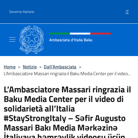
Salta al contenuto
IT
Governo Italiano
Intestazione sito, social e menù
Ambasciata d'Italia Baku
Sito Ufficiale Ambasciata d'Italia a Baku
Home
>
Notizie
>
Dall’Ambasciata
>
L’Ambasciatore Massari ringrazia il Baku Media Center per il video...
L’Ambasciatore Massari ringrazia il
Baku Media Center per il video di
solidarietà all’Italia
#StayStrongItaly – Səfir Augusto
Massari Bakı Media Mərkəzinə
İtaliyaya həmrəylik videosu üçün