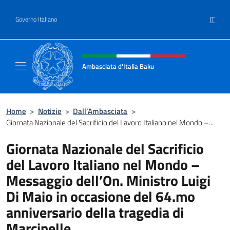
Salta al contenuto
IT
Governo Italiano
Intestazione sito, social e menù
Ambasciata d'Italia Baku
Sito Ufficiale Ambasciata d'Italia a Baku
Home
>
Notizie
>
Dall’Ambasciata
>
Giornata Nazionale del Sacrificio del Lavoro Italiano nel Mondo –...
Giornata Nazionale del Sacrificio
del Lavoro Italiano nel Mondo –
Messaggio dell’On. Ministro Luigi
Di Maio in occasione del 64.mo
anniversario della tragedia di
Marcinelle