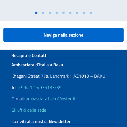
Naviga nella sezione
Sezione footer
Recapiti e Contatti
Ambasciata d’Italia a Baku
Khagani Street 77a, Landmark I, AZ1010 – BAKU
Tel:
+994 12-4975133/35
E-mail:
ambasciata.baku@esteri.it
Gli uffici della sede
Iscriviti alla nostra Newsletter