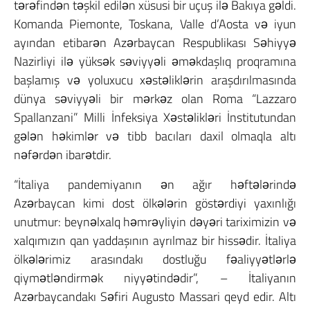
tərəfindən təşkil edilən xüsusi bir uçuş ilə Bakıya gəldi.
Komanda Piemonte, Toskana, Valle d’Aosta və iyun
ayından etibarən Azərbaycan Respublikası Səhiyyə
Nazirliyi ilə yüksək səviyyəli əməkdaşlıq proqramına
başlamış və yoluxucu xəstəliklərin araşdırılmasında
dünya səviyyəli bir mərkəz olan Roma “Lazzaro
Spallanzani” Milli İnfeksiya Xəstəlikləri İnstitutundan
gələn həkimlər və tibb bacıları daxil olmaqla altı
nəfərdən ibarətdir.
“İtaliya pandemiyanın ən ağır həftələrində
Azərbaycan kimi dost ölkələrin göstərdiyi yaxınlığı
unutmur: beynəlxalq həmrəyliyin dəyəri tariximizin və
xalqımızın qan yaddaşının ayrılmaz bir hissədir. İtaliya
ölkələrimiz arasındakı dostluğu fəaliyyətlərlə
qiymətləndirmək niyyətindədir”, – İtaliyanın
Azərbaycandakı Səfiri Augusto Massari qeyd edir. Altı