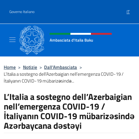
Salta al contenuto
IT
Governo Italiano
Intestazione sito, social e menù
Ambasciata d'Italia Baku
Sito Ufficiale Ambasciata d'Italia a Baku
Home
>
Notizie
>
Dall’Ambasciata
>
L’Italia a sostegno dell’Azerbaigian nell’emergenza COVID-19 /
İtaliyanın COVID-19 mübarizəsində...
L’Italia a sostegno dell’Azerbaigian
nell’emergenza COVID-19 /
İtaliyanın COVID-19 mübarizəsində
Azərbaycana dəstəyi