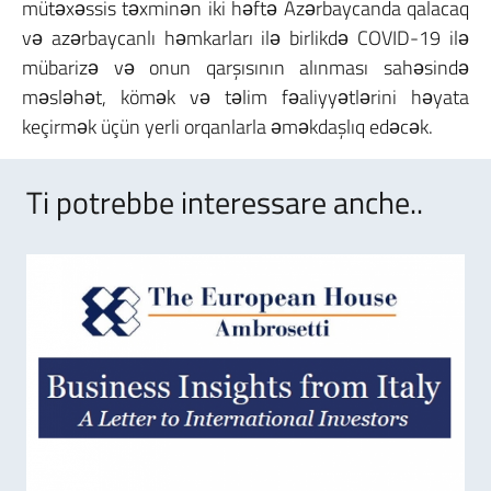
mütəxəssis təxminən iki həftə Azərbaycanda qalacaq
və azərbaycanlı həmkarları ilə birlikdə COVID-19 ilə
mübarizə və onun qarşısının alınması sahəsində
məsləhət, kömək və təlim fəaliyyətlərini həyata
keçirmək üçün yerli orqanlarla əməkdaşlıq edəcək.
Ti potrebbe interessare anche..