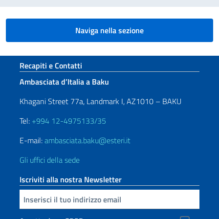
Naviga nella sezione
Sezione footer
Recapiti e Contatti
Ambasciata d’Italia a Baku
Khagani Street 77a, Landmark I, AZ1010 – BAKU
Tel:
+994 12-4975133/35
E-mail:
ambasciata.baku@esteri.it
Gli uffici della sede
Iscriviti alla nostra Newsletter
Inserisci la tua email