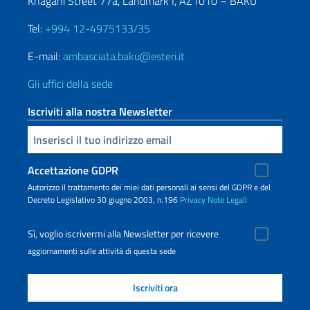
Khagani Street 77a, Landmark I, AZ1010 – BAKU
Tel:
+994 12-4975133/35
E-mail:
ambasciata.baku@esteri.it
Gli uffici della sede
Iscriviti alla nostra Newsletter
Inserisci la tua email
Accettazione GDPR
Autorizzo il trattamento dei miei dati personali ai sensi del GDPR e del
Decreto Legislativo 30 giugno 2003, n.196
Privacy
Note Legali
Sì, voglio iscrivermi alla Newsletter per ricevere
aggiornamenti sulle attività di questa sede