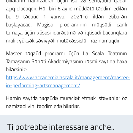
ölkələrin namizədləri üçün isə 28 sentyabra qədər
açıq olacaqdır. Hər biri 6 aylıq müddətə təqdim edilən
bu 9 təqaüd 1 yanvar 2021-ci ildən etibarən
başlayacaq. Magistr proqramının məqsədi canlı
tamaşa üçün xüsusi idarəetmə və iqtisadi bacarıqlara
malik yüksək səviyyəli mütəxəssislər hazırlamaqdır.
Master təqaüd proqramı üçün La Scala Teatrının
Tamaşanın Sənəti Akademiyasının rəsmi saytına baxa
bilərsiniz:
https://www.accademialascala.it/management/master-
in-performing-artsmanagement/
Həmin saytda təqaüdə müraciət etmək istəyənlər öz
namizədliyini təqdim edə bilərlər.
Ti potrebbe interessare anche..