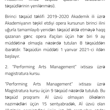
təqaüdlərinin yenilənməsi).
Birinci təqaüd təklifi 2019-2020 Akademik ili üzrə
Akademiyanın təşkil etdiyi opera kursunun birinci ilini
uğurla tamamlayıb yenidən təqaüd əldə etməyə haqq
qazanan gənc opera ifaçıları üçün hər biri 9 ay
müddətinə olmaqla nəzərdə tutulan 8 təqaüddən
ibarətdir. Təqaüdün müddəti 1 yanvar 2021-ci ildən
başlayır.
2. “Performing Arts Management” ixtisası üzrə
magistratura kursu.
“Performing Arts Management” ixtisası üzrə
Magistratura kursu üçün 9 təqaüd nəzərdə tutulub. Bu
təqaüd proqramı Aİ üzvü olmayan ölkələrin
nazimədləri üçün 15 sentyabradək, Aİ üzvü olan