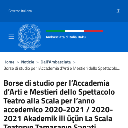
Salta al contenuto
IT
Governo Italiano
Intestazione sito, social e menù
Ambasciata d'Italia Baku
Sito Ufficiale Ambasciata d'Italia a Baku
Home
>
Notizie
>
Dall’Ambasciata
>
Borse di studio per l’Accademia d’Arti e Mestieri dello Spettacolo...
Borse di studio per l’Accademia
d’Arti e Mestieri dello Spettacolo
Teatro alla Scala per l’anno
accedemico 2020-2021 / 2020-
2021 Akademik ili üçün La Scala
Teatrının Tamaşanın Sənəti