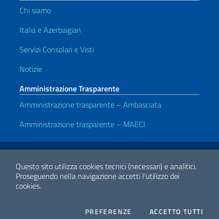
Chi siamo
Italia e Azerbaigian
Servizi Consolari e Visti
Notizie
Amministrazione Trasparente
Amministrazione trasparente – Ambasciata
Amministrazione trasparente – MAECI
Link Utili
Note legali
Privacy e cookie policy
Dichiarazione di accessibilità
Questo sito utilizza cookies tecnici (necessari) e analitici.
Proseguendo nella navigazione accetti l'utilizzo dei
cookies.
2026 Copyright Ministero degli Affari Esteri e della Cooperazione
Internazionale
COOKIES
I CO
PREFERENZE
ACCETTO TUTTI