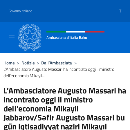
Salta al contenuto
IT
Governo Italiano
Intestazione sito, social e menù
Ambasciata d'Italia Baku
Sito Ufficiale Ambasciata d'Italia a Baku
Home
>
Notizie
>
Dall’Ambasciata
>
L’Ambasciatore Augusto Massari ha incontrato oggi il ministro
dell’economia Mikayil...
L’Ambasciatore Augusto Massari ha
incontrato oggi il ministro
dell’economia Mikayil
Jabbarov/Səfir Augusto Massari bu
gün iqtisadiyyat naziri Mikayıl