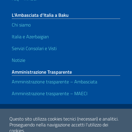
L’Ambasciata d’Italia a Baku
Chi siamo
Italia e Azerbaigian
Servizi Consolari e Visti
Notizie
Amministrazione Trasparente
Amministrazione trasparente – Ambasciata
Amministrazione trasparente – MAECI
Link Utili
Note legali
Privacy e cookie policy
Dichiarazione di accessibilità
Questo sito utilizza cookies tecnici (necessari) e analitici.
Proseguendo nella navigazione accetti l'utilizzo dei
cookies.