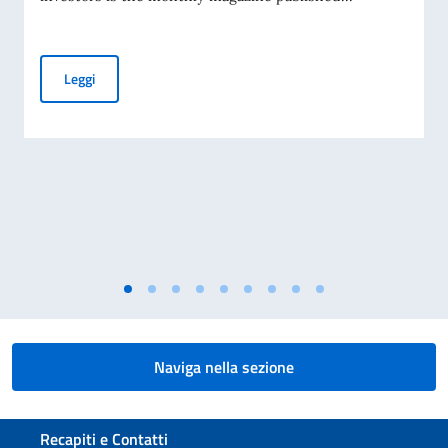
Business Insights from Italy – A letter to international inve
Leggi
Naviga nella sezione
Sezione footer
Recapiti e Contatti