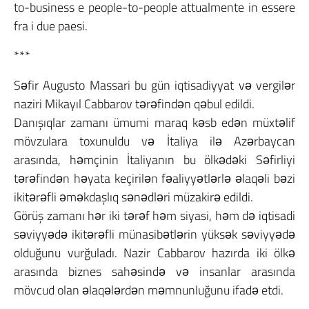
to-business e people-to-people attualmente in essere
fra i due paesi.
***
Səfir Augusto Massari bu gün iqtisadiyyat və vergilər
naziri Mikayıl Cabbarov tərəfindən qəbul edildi.
Danışıqlar zamanı ümumi maraq kəsb edən müxtəlif
mövzulara toxunuldu və İtaliya ilə Azərbaycan
arasında, həmçinin İtaliyanın bu ölkədəki Səfirliyi
tərəfindən həyata keçirilən fəaliyyətlərlə əlaqəli bəzi
ikitərəfli əməkdaşlıq sənədləri müzakirə edildi.
Görüş zamanı hər iki tərəf həm siyasi, həm də iqtisadi
səviyyədə ikitərəfli münasibətlərin yüksək səviyyədə
olduğunu vurğuladı. Nazir Cabbarov hazırda iki ölkə
arasında biznes sahəsində və insanlar arasında
mövcud olan əlaqələrdən məmnunluğunu ifadə etdi.