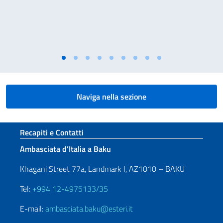
Naviga nella sezione
Sezione footer
Recapiti e Contatti
Ambasciata d’Italia a Baku
Khagani Street 77a, Landmark I, AZ1010 – BAKU
Tel:
+994 12-4975133/35
E-mail:
ambasciata.baku@esteri.it