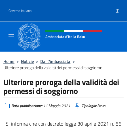
Salta al contenuto
IT
Governo Italiano
Intestazione sito, social e menù
Ambasciata d'Italia Baku
Sito Ufficiale Ambasciata d'Italia a Baku
Home
>
Notizie
>
Dall’Ambasciata
>
Ulteriore proroga della validità dei permessi di soggiorno
Ulteriore proroga della validità dei
permessi di soggiorno
Data pubblicazione:
11 Maggio 2021
Tipologia:
News
Si informa che con decreto legge 30 aprile 2021 n. 56