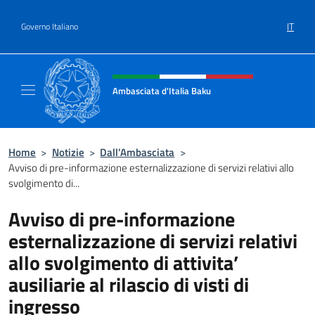
Salta al contenuto
IT
Governo Italiano
Intestazione sito, social e menù
Ambasciata d'Italia Baku
Sito Ufficiale Ambasciata d'Italia a Baku
Home
>
Notizie
>
Dall’Ambasciata
>
Avviso di pre-informazione esternalizzazione di servizi relativi allo
svolgimento di...
Avviso di pre-informazione
esternalizzazione di servizi relativi
allo svolgimento di attivita’
ausiliarie al rilascio di visti di
ingresso