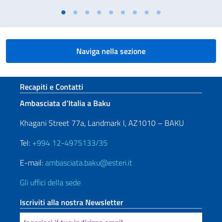
Naviga nella sezione
Sezione footer
Recapiti e Contatti
Ambasciata d’Italia a Baku
Khagani Street 77a, Landmark I, AZ1010 – BAKU
Tel:
+994 12-4975133/35
E-mail:
ambasciata.baku@esteri.it
Gli uffici della sede
Iscriviti alla nostra Newsletter
Inserisci la tua email