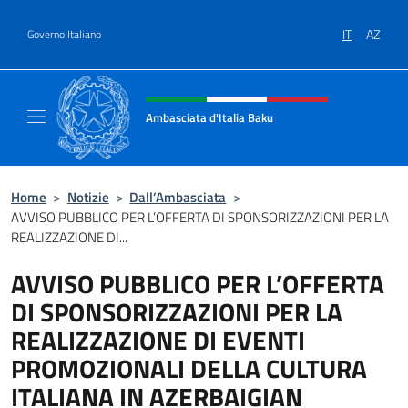
Salta al contenuto
IT
AZ
Governo Italiano
Intestazione sito, social e menù
Ambasciata d'Italia Baku
Sito Ufficiale Ambasciata d'Italia a Baku
Home
>
Notizie
>
Dall’Ambasciata
>
AVVISO PUBBLICO PER L’OFFERTA DI SPONSORIZZAZIONI PER LA
REALIZZAZIONE DI...
AVVISO PUBBLICO PER L’OFFERTA
DI SPONSORIZZAZIONI PER LA
REALIZZAZIONE DI EVENTI
PROMOZIONALI DELLA CULTURA
ITALIANA IN AZERBAIGIAN