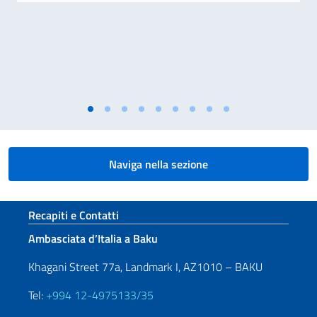
Naviga nella sezione
Sezione footer
Recapiti e Contatti
Ambasciata d’Italia a Baku
Khagani Street 77a, Landmark I, AZ1010 – BAKU
Tel:
+994 12-4975133/35