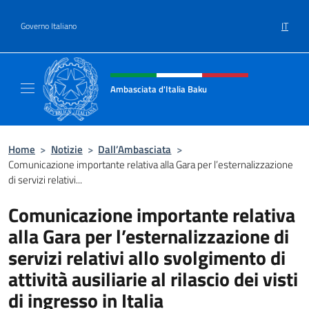
Salta al contenuto
IT
Governo Italiano
Intestazione sito, social e menù
Ambasciata d'Italia Baku
Sito Ufficiale Ambasciata d'Italia a Baku
Home
>
Notizie
>
Dall’Ambasciata
>
Comunicazione importante relativa alla Gara per l’esternalizzazione
di servizi relativi...
Comunicazione importante relativa
alla Gara per l’esternalizzazione di
servizi relativi allo svolgimento di
attività ausiliarie al rilascio dei visti
di ingresso in Italia