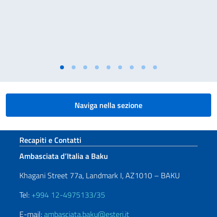
Naviga nella sezione
Sezione footer
Recapiti e Contatti
Ambasciata d’Italia a Baku
Khagani Street 77a, Landmark I, AZ1010 – BAKU
Tel:
+994 12-4975133/35
E-mail:
ambasciata.baku@esteri.it