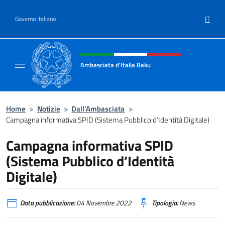
Salta al contenuto
IT
Governo Italiano
Intestazione sito, social e menù
Ambasciata d'Italia Baku
Sito Ufficiale Ambasciata d'Italia a Baku
Home
>
Notizie
>
Dall’Ambasciata
>
Campagna informativa SPID (Sistema Pubblico d’Identità Digitale)
Campagna informativa SPID
(Sistema Pubblico d’Identità
Digitale)
Data pubblicazione:
04 Novembre 2022
Tipologia:
News