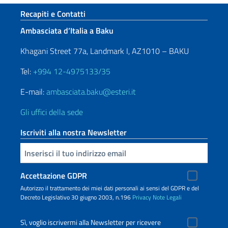
Sezione footer
Recapiti e Contatti
Ambasciata d’Italia a Baku
Khagani Street 77a, Landmark I, AZ1010 – BAKU
Tel:
+994 12-4975133/35
E-mail:
ambasciata.baku@esteri.it
Gli uffici della sede
Iscriviti alla nostra Newsletter
Inserisci la tua email
Accettazione GDPR
Autorizzo il trattamento dei miei dati personali ai sensi del GDPR e del
Decreto Legislativo 30 giugno 2003, n.196
Privacy
Note Legali
Sì, voglio iscrivermi alla Newsletter per ricevere