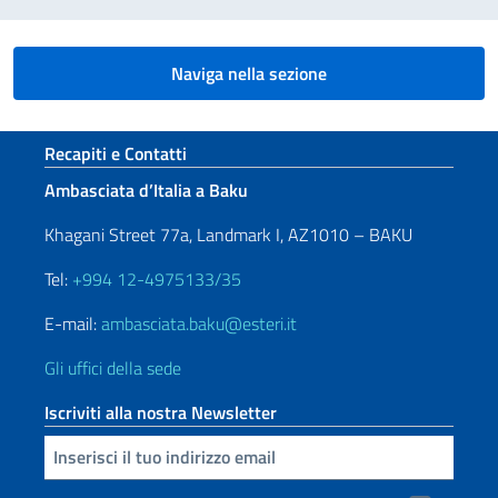
Naviga nella sezione
Sezione footer
Recapiti e Contatti
Ambasciata d’Italia a Baku
Khagani Street 77a, Landmark I, AZ1010 – BAKU
Tel:
+994 12-4975133/35
E-mail:
ambasciata.baku@esteri.it
Gli uffici della sede
Iscriviti alla nostra Newsletter
Inserisci la tua email