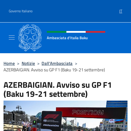
Salta al contenuto
IT
Governo Italiano
Intestazione sito, social e menù
Ambasciata d'Italia Baku
Sito Ufficiale Ambasciata d'Italia a Baku
Home
>
Notizie
>
Dall’Ambasciata
>
AZERBAIGIAN. Avviso su GP F1 (Baku 19-21 settembre)
AZERBAIGIAN. Avviso su GP F1
(Baku 19-21 settembre)