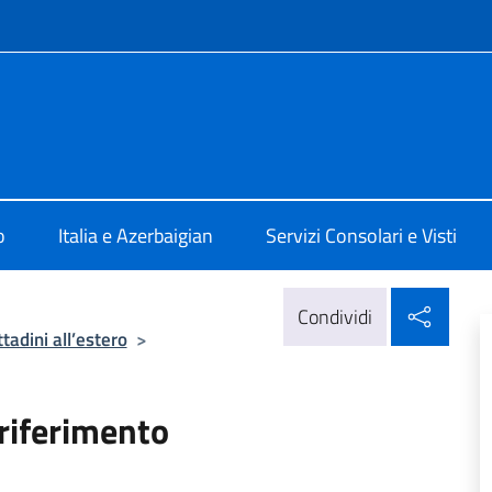
e menù
 Baku
o
Italia e Azerbaigian
Servizi Consolari e Visti
Condi
Condividi
ttadini all’estero
>
 riferimento