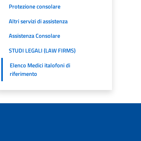
Protezione consolare
Altri servizi di assistenza
Assistenza Consolare
STUDI LEGALI (LAW FIRMS)
Elenco Medici italofoni di
riferimento