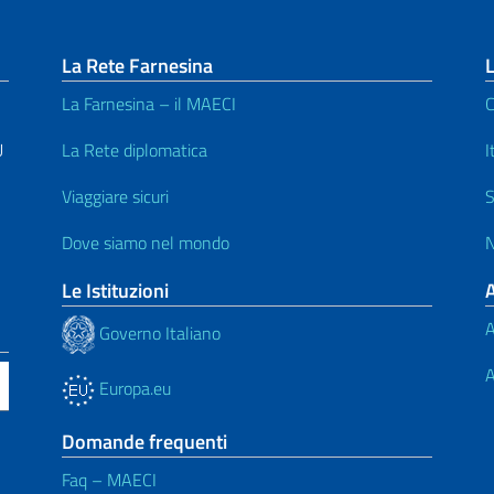
La Rete Farnesina
L
La Farnesina – il MAECI
C
U
La Rete diplomatica
I
Viaggiare sicuri
S
Dove siamo nel mondo
N
Le Istituzioni
A
Governo Italiano
A
Europa.eu
Domande frequenti
Faq – MAECI