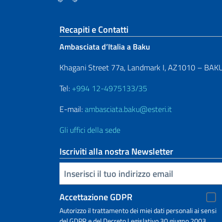
Sezione footer
Recapiti e Contatti
Ambasciata d’Italia a Baku
Khagani Street 77a, Landmark I, AZ1010 – BAK
Tel:
+994 12-4975133/35
E-mail:
ambasciata.baku@esteri.it
Gli uffici della sede
Iscriviti alla nostra Newsletter
Inserisci la tua email
Accettazione GDPR
Autorizzo il trattamento dei miei dati personali ai sensi
del GDPR e del Decreto Legislativo 30 giugno 2003,