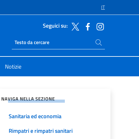
IT
Seguici su:
Cerca nel sito
Ricerca sito live
Notizie
vidi sui Social Network
NAVIGA NELLA SEZIONE
Sanitaria ed economia
Rimpatri e rimpatri sanitari