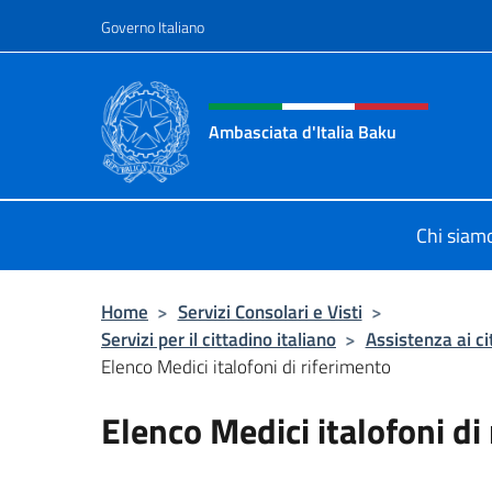
Salta al contenuto
Governo Italiano
Intestazione sito, social 
Ambasciata d'Italia Baku
Sito Ufficiale Ambasciata d'Italia a
Chi siam
Home
>
Servizi Consolari e Visti
>
Servizi per il cittadino italiano
>
Assistenza ai ci
Elenco Medici italofoni di riferimento
Elenco Medici italofoni di