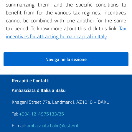
summarizing them, and the specific conditions to
benefit from for the various tax regimes. Incentives
cannot be combined with one another for the same
tax period. To know more about this click this link:
Tax
incentives for attracting human capital in Italy
Naviga nella sezione
Sezione footer
Recapiti e Contatti
Ambasciata d’Italia a Baku
Khagani Street 77a, Landmark I, AZ1010 – BAKU
Tel:
+994 12-4975133/35
E-mail:
ambasciata.baku@esteri.it