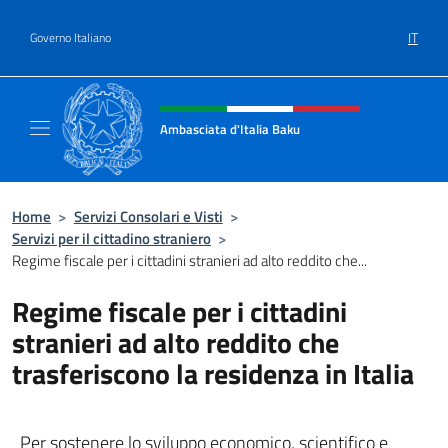
Salta al contenuto
IT
Governo Italiano
Intestazione sito, social e menù
Ambasciata d'Italia Baku
Sito Ufficiale Ambasciata d'Italia a Baku
Home
>
Servizi Consolari e Visti
>
Servizi per il cittadino straniero
>
Regime fiscale per i cittadini stranieri ad alto reddito che...
Regime fiscale per i cittadini
stranieri ad alto reddito che
trasferiscono la residenza in Italia
Per sostenere lo sviluppo economico, scientifico e