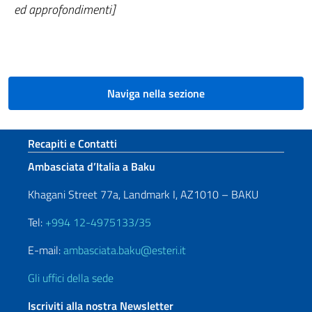
ed approfondimenti]
Naviga nella sezione
Sezione footer
Recapiti e Contatti
Ambasciata d’Italia a Baku
Khagani Street 77a, Landmark I, AZ1010 – BAKU
Tel:
+994 12-4975133/35
E-mail:
ambasciata.baku@esteri.it
Gli uffici della sede
Iscriviti alla nostra Newsletter