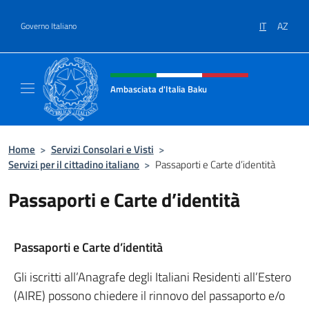
Salta al contenuto
IT
AZ
Governo Italiano
Intestazione sito, social e menù
Ambasciata d'Italia Baku
Sito Ufficiale Ambasciata d'Italia a Baku
Home
>
Servizi Consolari e Visti
>
Servizi per il cittadino italiano
>
Passaporti e Carte d’identità
Passaporti e Carte d’identità
Passaporti e Carte d’identità
Gli iscritti all’Anagrafe degli Italiani Residenti all’Estero
(AIRE) possono chiedere il rinnovo del passaporto e/o