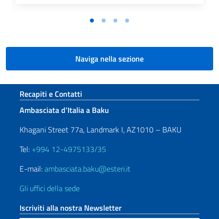
Naviga nella sezione
Sezione footer
Recapiti e Contatti
Ambasciata d’Italia a Baku
Khagani Street 77a, Landmark I, AZ1010 – BAKU
Tel:
+994 12-4975133/35
E-mail:
ambasciata.baku@esteri.it
Gli uffici della sede
Iscriviti alla nostra Newsletter