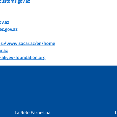
customs.gov.az
ov.az
ec.gov.az
ps://www.socar.az/en/home
r.az
-aliyev-foundation.org
La Rete Farnesina
L