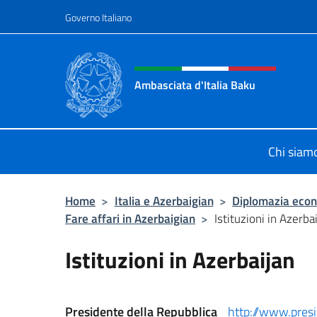
Salta al contenuto
Governo Italiano
Intestazione sito, social 
Ambasciata d'Italia Baku
Sito Ufficiale Ambasciata d'Italia a
Chi siam
Home
>
Italia e Azerbaigian
>
Diplomazia eco
Fare affari in Azerbaigian
>
Istituzioni in Azerba
Istituzioni in Azerbaijan
Presidente della Repubblica
http://www.presi