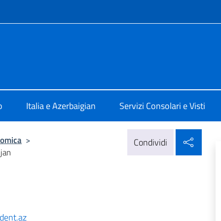
e menù
 Baku
o
Italia e Azerbaigian
Servizi Consolari e Visti
Condi
nomica
>
Condividi
ijan
dent.az