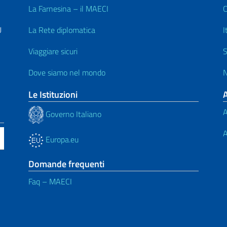
La Farnesina – il MAECI
C
U
La Rete diplomatica
I
Viaggiare sicuri
S
Dove siamo nel mondo
N
Le Istituzioni
A
Governo Italiano
A
Europa.eu
Domande frequenti
Faq – MAECI