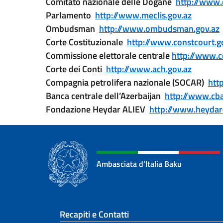
Comitato nazionale delle Dogane
http://www.
Parlamento
http://www.meclis.gov.az
Ombudsman
http://www.ombudsman.gov.az
Corte Costituzionale
http://www.constcourt.g
Commissione elettorale centrale
http://www.c
Corte dei Conti
http://www.ach.gov.az
Compagnia petrolifera nazionale (SOCAR)
htt
Banca centrale dell’Azerbaijan
http://www.cba
Fondazione Heydar ALIEV
http://www.heydar
Ambasciata d'Italia Baku
Sezione footer
Recapiti e Contatti