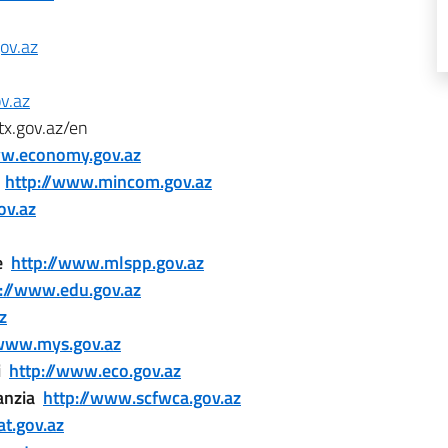
ov.az
v.az
tx.gov.az/en
ww.economy.gov.az
i
http://www.mincom.gov.az
ov.az
le
http://www.mlspp.gov.az
p://www.edu.gov.az
z
/www.mys.gov.az
li
http://www.eco.gov.az
fanzia
http://www.scfwca.gov.az
at.gov.az