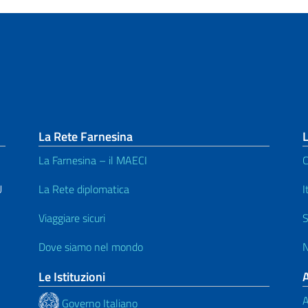
La Rete Farnesina
L
La Farnesina – il MAECI
C
U
La Rete diplomatica
I
Viaggiare sicuri
S
Dove siamo nel mondo
N
Le Istituzioni
A
Governo Italiano