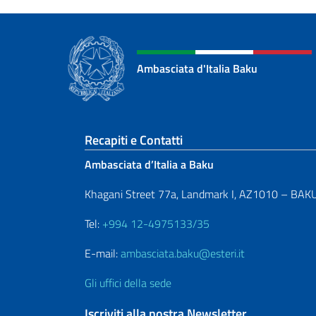
Ambasciata d'Italia Baku
Sezione footer
Recapiti e Contatti
Ambasciata d’Italia a Baku
Khagani Street 77a, Landmark I, AZ1010 – BAK
Tel:
+994 12-4975133/35
E-mail:
ambasciata.baku@esteri.it
Gli uffici della sede
Iscriviti alla nostra Newsletter