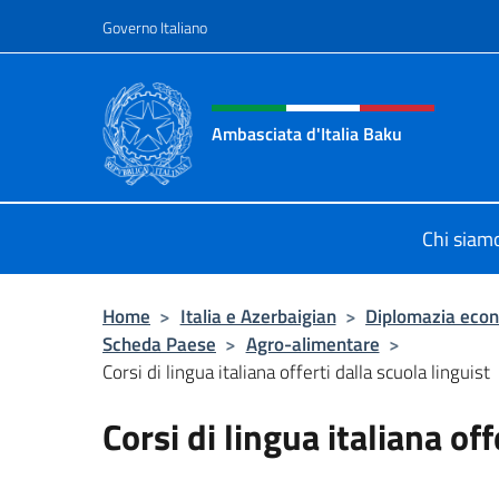
Salta al contenuto
Governo Italiano
Intestazione sito, social 
Ambasciata d'Italia Baku
Sito Ufficiale Ambasciata d'Italia a
Chi siam
Home
>
Italia e Azerbaigian
>
Diplomazia eco
Scheda Paese
>
Agro-alimentare
>
Corsi di lingua italiana offerti dalla scuola linguist
Corsi di lingua italiana off