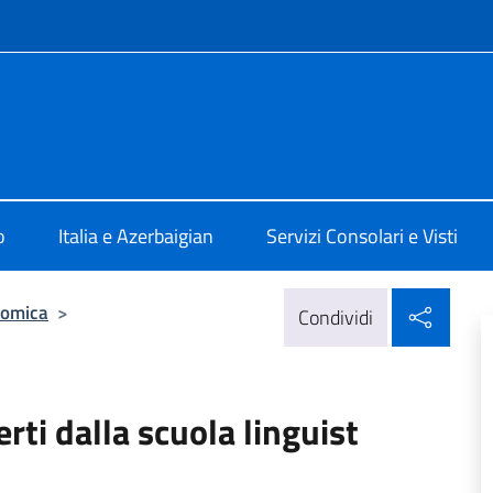
e menù
 Baku
o
Italia e Azerbaigian
Servizi Consolari e Visti
Condi
nomica
>
Condividi
erti dalla scuola linguist