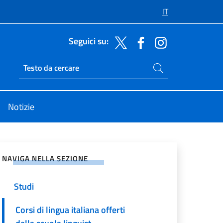
IT
Seguici su:
Cerca nel sito
Ricerca sito live
Notizie
vidi sui Social Network
NAVIGA NELLA SEZIONE
Studi
Corsi di lingua italiana offerti