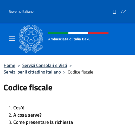
Salta al contenuto
IT
AZ
Governo Italiano
Intestazione sito, social e menù
Ambasciata d'Italia Baku
Sito Ufficiale Ambasciata d'Italia a Baku
Home
>
Servizi Consolari e Visti
>
Servizi per il cittadino italiano
>
Codice fiscale
Codice fiscale
Cos’è
A cosa serve?
Come presentare la richiesta