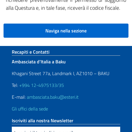
alla Questura e, in tale fase, riceverà il codice fiscale.
Naviga nella sezione
Sezione footer
Recapiti e Contatti
Ambasciata d’Italia a Baku
Khagani Street 77a, Landmark I, AZ1010 – BAKU
Tel:
+994 12-4975133/35
E-mail:
ambasciata.baku@esteri.it
Gli uffici della sede
Iscriviti alla nostra Newsletter